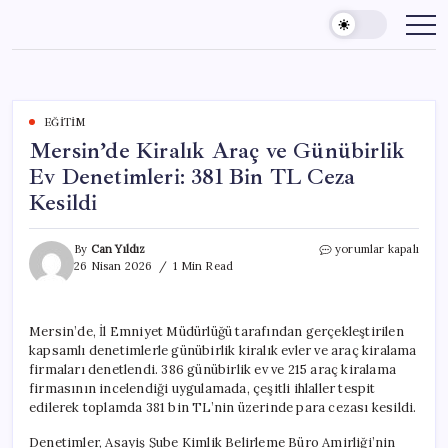
Skip
to
content
EĞITIM
Mersin’de Kiralık Araç ve Günübirlik
Ev Denetimleri: 381 Bin TL Ceza
Kesildi
Mersin’de
By
Can Yıldız
yorumlar kapalı
Kiralık
26 Nisan 2026
1 Min Read
Araç
ve
Günübirlik
Mersin’de, İl Emniyet Müdürlüğü tarafından gerçekleştirilen
Ev
kapsamlı denetimlerle günübirlik kiralık evler ve araç kiralama
Denetimleri:
381
firmaları denetlendi. 386 günübirlik ev ve 215 araç kiralama
Bin
firmasının incelendiği uygulamada, çeşitli ihlaller tespit
TL
edilerek toplamda 381 bin TL’nin üzerinde para cezası kesildi.
Ceza
Kesildi
Denetimler, Asayiş Şube Kimlik Belirleme Büro Amirliği’nin