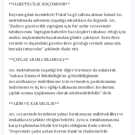
için
**GAZETECİLİK SUÇUMDUR**
Bayram günü memleketi Tokat’ta gözaltına alınan İsmail Arı,
mektubunda ailesinin yaşadığı sıkıntılara da değindi. Arı,
“Sadece gazetecilik yaptığım için bir aydır cezaevinde
tutuluyorum. Yaptığım haberler bazı kişileri rahatsız ettiği için
asılsız suçlamalarla hayatımdan günler çalınıyor. Beni ders
vermek ve dışarıdaki gazetecilere gözdağı vermek amacıyla
burada tutuyorlar” şeklinde ifade etti.
**ÇIPLAK ARAMA SKANDALI**
Arı, mektubunda yaşadığı bir diğer travmayı da anlatarak,
“Ankara Emniyet Müdürlüğü’ne götürüldüğümde
nezarethaneye indirilmeme izin vermeden, pantolonumu
indirmemi ve üç kez eğilip kalkmamı istediler. Bu durum,
çıplak arama uygulaması olarak nitelendirilebilir” dedi.
**AZİM VE KARARLILIK**
Arı, cezaevinde kendisini yalnız bırakmayan milletvekilleri ve
avukatlara teşekkür ettiğini belirtti. Ayrıca, tutuklanmasına
karşı toplumdan büyük bir tepki olduğunu ifade ederek,
“Depremde çadır satan Kerem Kınık’ın ifadesini bile