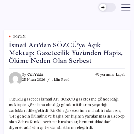
Skip
to
content
EĞITIM
İsmail Arı’dan SÖZCÜ’ye Açık
Mektup: Gazetecilik Yüzünden Hapis,
Ölüme Neden Olan Serbest
İsmail
By
Can Yıldız
yorumlar kapalı
Arı’dan
25 Nisan 2026
1 Min Read
SÖZCÜ’ye
Açık
Mektup:
Tutuklu gazeteci İsmail Arı, SÖZCÜ gazetesine gönderdiği
Gazetecilik
mektupta gözaltına alındığı günden itibaren yaşadığı
Yüzünden
Hapis,
zorlukları dile getirdi. BirGün gazetesinin muhabiri olan Arı,
Ölüme
“Bir gencin ölümüne ve başka bir kişinin yaralanmasına sebep
Neden
olan Zehra Kınık’ı serbest bırakanlar, beni tutukladılar”
Olan
diyerek adaletin çifte standartlarını eleştirdi.
Serbest