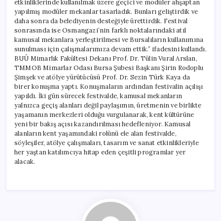
etkinliklerinde kullanılmak üzere geçici ve modüler ahşaptan
yapılmış modüler mekanlar tasarladık. Bunları geliştirdik ve
daha sonra da belediyenin desteğiyle ürettirdik. Festival
sonrasında ise Osmangazi’nin farklı noktalarındaki atıl
kamusal mekanlara yerleştirilmesi ve Bursalıların kullanımına
sunulması için çalışmalarımıza devam ettik.” ifadesini kullandı.
BUÜ Mimarlık Fakültesi Dekanı Prof. Dr. Tülin Vural Arslan,
TMMOB Mimarlar Odası Bursa Şubesi Başkanı Şirin Rodoplu
Şimşek ve atölye yürütücüsü Prof. Dr. Sezin Türk Kaya da
birer konuşma yaptı. Konuşmaların ardından festivalin açılışı
yapıldı. İki gün sürecek festivalde, kamusal mekanların
yalnızca geçiş alanları değil paylaşımın, üretmenin ve birlikte
yaşamanın merkezleri olduğu vurgulanarak, kent kültürüne
yeni bir bakış açısı kazandırılması hedefleniyor. Kamusal
alanların kent yaşamındaki rolünü ele alan festivalde,
söyleşiler, atölye çalışmaları, tasarım ve sanat etkinlikleriyle
her yaştan katılımcıya hitap eden çeşitli programlar yer
alacak.