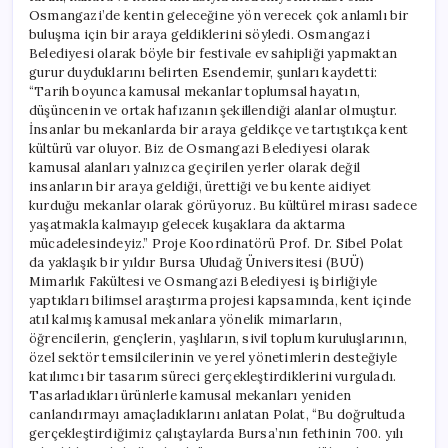
Osmangazi’de kentin geleceğine yön verecek çok anlamlı bir
buluşma için bir araya geldiklerini söyledi. Osmangazi
Belediyesi olarak böyle bir festivale ev sahipliği yapmaktan
gurur duyduklarını belirten Esendemir, şunları kaydetti:
“Tarih boyunca kamusal mekanlar toplumsal hayatın,
düşüncenin ve ortak hafızanın şekillendiği alanlar olmuştur.
İnsanlar bu mekanlarda bir araya geldikçe ve tartıştıkça kent
kültürü var oluyor. Biz de Osmangazi Belediyesi olarak
kamusal alanları yalnızca geçirilen yerler olarak değil
insanların bir araya geldiği, ürettiği ve bu kente aidiyet
kurduğu mekanlar olarak görüyoruz. Bu kültürel mirası sadece
yaşatmakla kalmayıp gelecek kuşaklara da aktarma
mücadelesindeyiz.” Proje Koordinatörü Prof. Dr. Sibel Polat
da yaklaşık bir yıldır Bursa Uludağ Üniversitesi (BUÜ)
Mimarlık Fakültesi ve Osmangazi Belediyesi iş birliğiyle
yaptıkları bilimsel araştırma projesi kapsamında, kent içinde
atıl kalmış kamusal mekanlara yönelik mimarların,
öğrencilerin, gençlerin, yaşlıların, sivil toplum kuruluşlarının,
özel sektör temsilcilerinin ve yerel yönetimlerin desteğiyle
katılımcı bir tasarım süreci gerçekleştirdiklerini vurguladı.
Tasarladıkları ürünlerle kamusal mekanları yeniden
canlandırmayı amaçladıklarını anlatan Polat, “Bu doğrultuda
gerçekleştirdiğimiz çalıştaylarda Bursa’nın fethinin 700. yılı