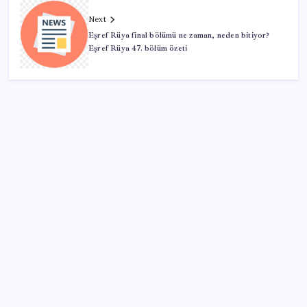
Next
Eşref Rüya final bölümü ne zaman, neden bitiyor?
Eşref Rüya 47. bölüm özeti
SON YAZILAR
UBS Baş Yatırım Sorumlusu’ndan altın tahmini:
Fiyatlardaki düşüşler alım fırsatı yaratıyor
Düz Dünya gibi teorilere inanma eğiliminin
arkasındaki gizem çözüldü