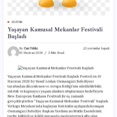
EĞITIM
Yaşayan Kamusal Mekanlar Festivali
Başladı
Yaşayan
By
Can Yıldız
yorumlar kapalı
Kamusal
10 Haziran 2026
2 Min Read
Mekanlar
Festivali
Başladı
için
Yaşayan Kamusal Mekanlar Festivali Başladı Posted on 10
Haziran 2026 by Yusuf Arslan Osmangazi Belediyesi
tarafından düzenlenen ve Avrupa Birliği’nin sürdürülebilir,
estetik ve kapsayıcı yaşam alanları oluşturmayı hedefleyen
New European Bauhaus Festivali ile eş zamanlı
gerçekleştirilen “Yaşayan Kamusal Mekanlar Festivali” başladı.
Yerkapı Meydanı’nda başlayan festivalin açılışında konuşan
Osmangazi Belediye Başkan Yardımcısı Mutlu Esendemir,
tarihi, kültürü ve köklü mirasıyla medeniyetin kalbi olan