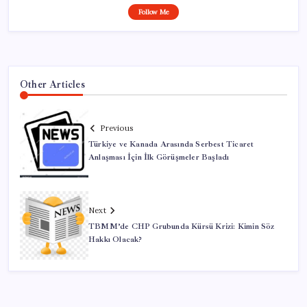
Follow Me
Other Articles
Previous
Türkiye ve Kanada Arasında Serbest Ticaret
Anlaşması İçin İlk Görüşmeler Başladı
Next
TBMM’de CHP Grubunda Kürsü Krizi: Kimin Söz
Hakkı Olacak?