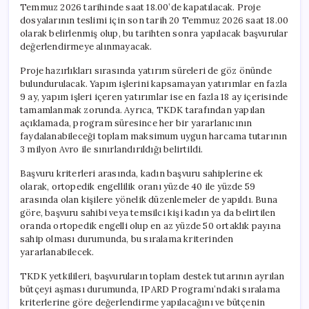
Temmuz 2026 tarihinde saat 18.00’de kapatılacak. Proje
dosyalarının teslimi için son tarih 20 Temmuz 2026 saat 18.00
olarak belirlenmiş olup, bu tarihten sonra yapılacak başvurular
değerlendirmeye alınmayacak.
Proje hazırlıkları sırasında yatırım süreleri de göz önünde
bulundurulacak. Yapım işlerini kapsamayan yatırımlar en fazla
9 ay, yapım işleri içeren yatırımlar ise en fazla 18 ay içerisinde
tamamlanmak zorunda. Ayrıca, TKDK tarafından yapılan
açıklamada, program süresince her bir yararlanıcının
faydalanabileceği toplam maksimum uygun harcama tutarının
3 milyon Avro ile sınırlandırıldığı belirtildi.
Başvuru kriterleri arasında, kadın başvuru sahiplerine ek
olarak, ortopedik engellilik oranı yüzde 40 ile yüzde 59
arasında olan kişilere yönelik düzenlemeler de yapıldı. Buna
göre, başvuru sahibi veya temsilci kişi kadın ya da belirtilen
oranda ortopedik engelli olup en az yüzde 50 ortaklık payına
sahip olması durumunda, bu sıralama kriterinden
yararlanabilecek.
TKDK yetkilileri, başvuruların toplam destek tutarının ayrılan
bütçeyi aşması durumunda, IPARD Programı’ndaki sıralama
kriterlerine göre değerlendirme yapılacağını ve bütçenin