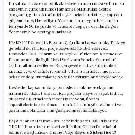
Kırsal alanlarda ekonomik aktivitelerin artırılması ve tarımsal
sanayinin güçlendirilmesi amacıyla oluşturulan destek
programı, gıda sektöründeki işletmelerin rekabetçi yapısını
güçlendirmeyi hedefliyor. Yatırımcılara, uygun harcamalar
için yüzde 50 ile yüzde 70 arasında değişen oranlarda geri
ödemesiz hibe desteği sunulacak.
IPARD III Dönemi 11. Başvuru Çağrı İlanı kapsamında, Türkiye
genelindeki 81 il için proje başvuruları kabul edilecek.
Destekler, “M3 – Tarım ve Balıkçılık Ürünlerinin İşlenmesi ve
Pazarlanması ile İlgili Fiziki Varlıklara Yönelik Yatırımlar”
tedbiri altında verilecek. Bu çerçevede, süt ve süt ürünleri,
kırmızı et ve et ürünleri, kanatlı etleri, su ürünleri, meyve ve
sebzeler ile yumurtalar için yapılan yatırımlar desteklenecek.
Destekler kapsamında; yapım işleri, makine ve ekipman
alımları ile hizmet alımları için projeler başvuru yapabilirken,
bu sayede işletmelerin modernizasyonu, üretim
kapasitelerinin artırılması, ürün kalitesinin yükseltilmesi ve
pazarlama olanaklarının genişletilmesi amaçlanıyor.
Başvurular, 12 Haziran 2026 tarihinde saat 09.00 itibarıyla
TKDK İl Koordinatörlükleri ve İl İrtibat Ofisleri’nde kabul
edilmeye başlanacak. Online Proje Başvuru Sistemi ise 13