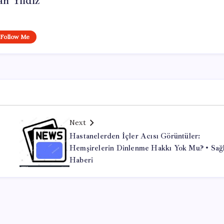
n Yıldız
Follow Me
Next
Hastanelerden İçler Acısı Görüntüler:
Hemşirelerin Dinlenme Hakkı Yok Mu? • Sağ
Haberi