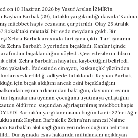
için
ed on 10 Haziran 2026 by Yusuf Arslan İZMİR’in
en Kayhan Barbak (39), tutuklu yargılandığı davada ‘Kadına
mış müebbet hapis cezasına çarptırıldı. Olay, 25 Aralık
7 Sokak’taki müstakil bir evde meydana geldi. Bir
le eşi Zehra Barbak arasında tartışma çıktı. Tartışmanın
la Zehra Barbak’ı 3 yerinden bıçakladı. Kanlar içinde
 tarafından bıçaklandığını söyledi. Çevredekilerin ihbarı
ık ekibi, Zehra Barbak’ın hayatını kaybettiğini belirledi.
likte yakaladı. İfadesinde cinayeti, ‘kıskançlık’ yüzünden
ardından sevk edildiği adliyede tutuklandı. Kayhan Barbak,
olduğu için bıçak aldığını ancak eşini bıçakladığını
balkondan eşinin arkasından baktığını, dayısının evinin
, tartışmalarına uyanan çocuğunu uyutmaya çalıştığını
i kasten öldürme’ suçundan ağırlaştırılmış müebbet hapis
ÖYLEDİ Barbak’ın yargılanmasına bugün İzmir 22’nci Ağır
klu sanık Kayhan Barbak ile Zehra’nın annesi Naime
an Barbak’ın akıl sağlığının yerinde olduğunu belirten
rtildi. Duruşmada esas hakkında mütalaasını açıklayan