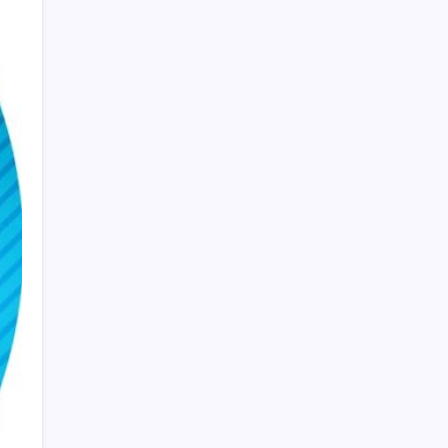
PlayStation kutularının üzerinde artık bu
uyarı olacak
BDDK’den tasarruf finansman şirketlerine
yeni düzenleme
Ekran Paylaşımı’nda tehlikeli açık: Mac’e
uzaktan erişim mümkün olabiliyordu
CHP Mut ve Silifke İlçe Başkanlıklarında
toplu istifa: YENİ Parti’ye katılma kararı
aldılar
UBS Baş Yatırım Sorumlusu’ndan altın
tahmini: Fiyatlardaki düşüşler alım fırsatı
yaratıyor
Düz Dünya gibi teorilere inanma eğiliminin
arkasındaki gizem çözüldü
BofA: Yatırımcı iyimserliği beş yılın en
yüksek seviyesinde
TMO’nun fındık fiyatına YENİ Partili Seyit