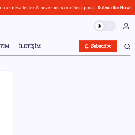
o our newsletter & never miss our best posts.
Subscribe Now!
TIM
İLETİŞİM
Subscribe
SON YAZILAR
Telif baskısı sonuç verdi: Suno şarkılarına
dijital imza geliyor