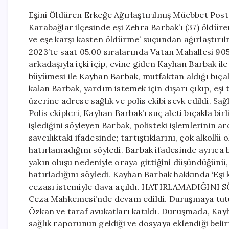
Eşini Öldüren Erkeğe Ağırlaştırılmış Müebbet Post
Karabağlar ilçesinde eşi Zehra Barbak’ı (37) öldür
ve eşe karşı kasten öldürme’ suçundan ağırlaştırıl
2023’te saat 05.00 sıralarında Vatan Mahallesi 905
arkadaşıyla içki içip, evine giden Kayhan Barbak i
büyümesi ile Kayhan Barbak, mutfaktan aldığı bıçak
kalan Barbak, yardım istemek için dışarı çıkıp, eşi
üzerine adrese sağlık ve polis ekibi sevk edildi. Sağl
Polis ekipleri, Kayhan Barbak’ı suç aleti bıçakla bir
işlediğini söyleyen Barbak, polisteki işlemlerinin 
savcılıktaki ifadesinde; tartıştıklarını, çok alkollü 
hatırlamadığını söyledi. Barbak ifadesinde ayrıca 
yakın oluşu nedeniyle oraya gittiğini düşündüğünü
hatırladığını söyledi. Kayhan Barbak hakkında ‘Eş
cezası istemiyle dava açıldı. HATIRLAMADIĞINI S
Ceza Mahkemesi’nde devam edildi. Duruşmaya tutu
Özkan ve taraf avukatları katıldı. Duruşmada, Kayh
sağlık raporunun geldiği ve dosyaya eklendiği beli