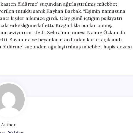
şı kasten öldürme’ suçundan ağırlaştırılmış müebbet
verilen tutuklu sanık Kayhan Barbak, “Eşimin namusuna
cı kişiler ailemize girdi. Olay günü içtiğim psikiyatri
da erkekliğime laf etti. Kızgınlıkla bunlar olmuş.
nu seviyorum” dedi. Zehra’nın annesi Naime Özkan da
 etti. Savunma ve beyanların ardından karar açıklandı.
n öldürme’ suçundan ağırlaştırılmış müebbet hapis cezası
Author