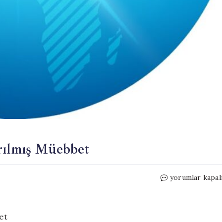
rılmış Müebbet
Eşini
yorumlar kapal
Öldüren
Erkeğe
Ağırlaştırılmış
Müebbet