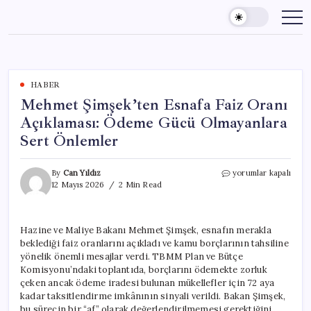
Skip
to
content
HABER
Mehmet Şimşek’ten Esnafa Faiz Oranı
Açıklaması: Ödeme Gücü Olmayanlara
Sert Önlemler
Mehmet
By
Can Yıldız
yorumlar kapalı
Şimşek’ten
12 Mayıs 2026
2 Min Read
Esnafa
Faiz
Oranı
Hazine ve Maliye Bakanı Mehmet Şimşek, esnafın merakla
Açıklaması:
beklediği faiz oranlarını açıkladı ve kamu borçlarının tahsiline
Ödeme
Gücü
yönelik önemli mesajlar verdi. TBMM Plan ve Bütçe
Olmayanlara
Komisyonu’ndaki toplantıda, borçlarını ödemekte zorluk
Sert
çeken ancak ödeme iradesi bulunan mükellefler için 72 aya
Önlemler
kadar taksitlendirme imkânının sinyali verildi. Bakan Şimşek,
için
bu sürecin bir “af” olarak değerlendirilmemesi gerektiğini