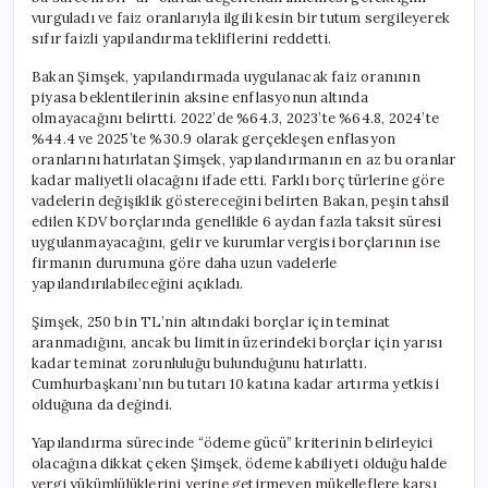
vurguladı ve faiz oranlarıyla ilgili kesin bir tutum sergileyerek
sıfır faizli yapılandırma tekliflerini reddetti.
Bakan Şimşek, yapılandırmada uygulanacak faiz oranının
piyasa beklentilerinin aksine enflasyonun altında
olmayacağını belirtti. 2022’de %64.3, 2023’te %64.8, 2024’te
%44.4 ve 2025’te %30.9 olarak gerçekleşen enflasyon
oranlarını hatırlatan Şimşek, yapılandırmanın en az bu oranlar
kadar maliyetli olacağını ifade etti. Farklı borç türlerine göre
vadelerin değişiklik göstereceğini belirten Bakan, peşin tahsil
edilen KDV borçlarında genellikle 6 aydan fazla taksit süresi
uygulanmayacağını, gelir ve kurumlar vergisi borçlarının ise
firmanın durumuna göre daha uzun vadelerle
yapılandırılabileceğini açıkladı.
Şimşek, 250 bin TL’nin altındaki borçlar için teminat
aranmadığını, ancak bu limitin üzerindeki borçlar için yarısı
kadar teminat zorunluluğu bulunduğunu hatırlattı.
Cumhurbaşkanı’nın bu tutarı 10 katına kadar artırma yetkisi
olduğuna da değindi.
Yapılandırma sürecinde “ödeme gücü” kriterinin belirleyici
olacağına dikkat çeken Şimşek, ödeme kabiliyeti olduğu halde
vergi yükümlülüklerini yerine getirmeyen mükelleflere karşı