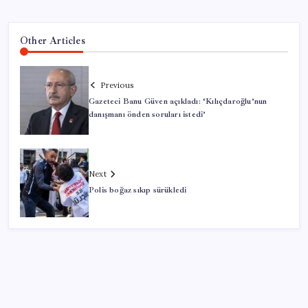
Other Articles
Previous
Gazeteci Banu Güven açıkladı: ‘Kılıçdaroğlu’nun
danışmanı önden soruları istedi’
Next
Polis boğaz sıkıp sürükledi