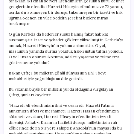
bırakılan, iki cihan serveri Efendimiz’in gözünün nuru, cennet
gençlerinin efendisi Hazreti Hüseyin efendimiz ve 72 yaranı,
asırlardır sönmeyen bir duruşu, tükenmeyen bir izzeti ve hak
uğruna ödenen en yüce bedelin şerefini bizlere miras
bırakmıştır.
O gün Kerbela’da bedenler susuz kalmış fakat hakikat
susmamıştır. İzzet ve şehadet göklere yükselmiştir. Kerbela’yı
anmak, Hazreti Hüseyin’in yolunu anlamaktır. O yol,
mazlumun yanında durma yoludur, hakkı üstün tutma yoludur.
O yol, insan onurunu koruma, adaleti yaşatma ve zulme rıza
göstermeme yoludur.”
Bakan Çiftçi, bu milletin gönül dünyasının Ehl-i beyt
muhabbetiyle yoğrulduğunu dile getirdi.
Bu vatanın büyük bir milletin yurdu olduğunu vurgulayan
Çiftçi, şunları kaydetti:
“Hazreti Ali efendimizin ilmi ve cesareti, Hazreti Fatıma
annemizin iffeti ve merhameti, Hazreti Hasan efendimizin
sükuneti ve vakarı, Hazreti Hüseyin efendimizin izzetli
direnişi, Ashab-ı Kiram’ın faziletli duruşu, milletimizin ruh
köklerinde derin bir yere sahiptir. Anadolu’nun mayası da bu
muhabbetle tutulmuştur. Horasan’dan gelen erenler, bu