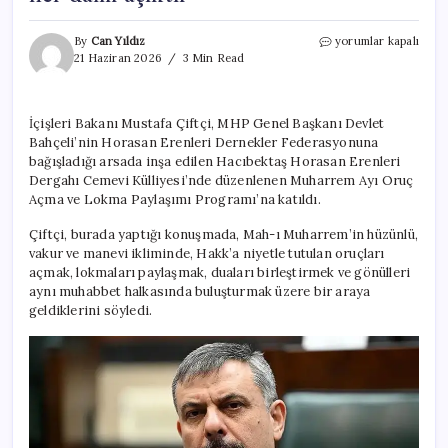
Bakan
By
Can Yıldız
yorumlar kapalı
Çiftçi:
21 Haziran 2026
3 Min Read
Devletimizin
kapısı
da
İçişleri Bakanı Mustafa Çiftçi, MHP Genel Başkanı Devlet
gönlü
Bahçeli’nin Horasan Erenleri Dernekler Federasyonuna
de
milletimizin
bağışladığı arsada inşa edilen Hacıbektaş Horasan Erenleri
her
Dergahı Cemevi Külliyesi’nde düzenlenen Muharrem Ayı Oruç
bir
Açma ve Lokma Paylaşımı Programı’na katıldı.
ferdine
her
Çiftçi, burada yaptığı konuşmada, Mah-ı Muharrem’in hüzünlü,
daim
vakur ve manevi ikliminde, Hakk’a niyetle tutulan oruçları
açıktır
açmak, lokmaları paylaşmak, duaları birleştirmek ve gönülleri
için
aynı muhabbet halkasında buluşturmak üzere bir araya
geldiklerini söyledi.