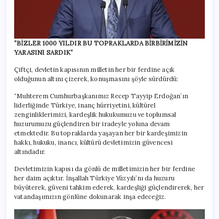
“BİZLER 1000 YILDIR BU TOPRAKLARDA BİRBİRİMİZİN
YARASINI SARDIK”
Çiftçi, devletin kapısının milletin her bir ferdine açık
olduğunun altını çizerek, konuşmasını şöyle sürdürdü:
“Muhterem Cumhurbaşkanımız Recep Tayyip Erdoğan’ın
liderliğinde Türkiye, inanç hürriyetini, kültürel
zenginliklerimizi, kardeşlik hukukumuzu ve toplumsal
huzurumuzu güçlendiren bir iradeyle yoluna devam
etmektedir. Bu topraklarda yaşayan her bir kardeşimizin
hakkı, hukuku, inancı, kültürü devletimizin güvencesi
altındadır.
Devletimizin kapısı da gönlü de milletimizin her bir ferdine
her daim açıktır. İnşallah Türkiye Yüzyılı’nı da huzuru
büyüterek, güveni tahkim ederek, kardeşliği güçlendirerek, her
vatandaşımızın gönlüne dokunarak inşa edeceğiz.