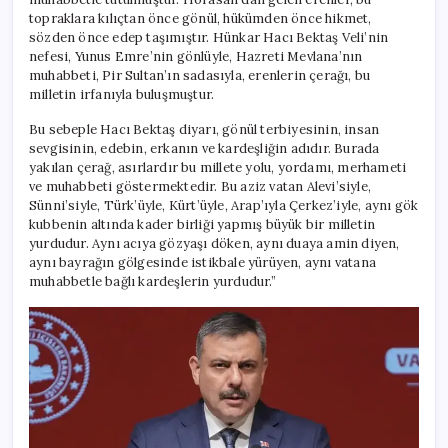
topraklara kılıçtan önce gönül, hükümden önce hikmet,
sözden önce edep taşımıştır. Hünkar Hacı Bektaş Veli’nin
nefesi, Yunus Emre’nin gönlüyle, Hazreti Mevlana’nın
muhabbeti, Pir Sultan’ın sadasıyla, erenlerin çerağı, bu
milletin irfanıyla buluşmuştur.
Bu sebeple Hacı Bektaş diyarı, gönül terbiyesinin, insan
sevgisinin, edebin, erkanın ve kardeşliğin adıdır. Burada
yakılan çerağ, asırlardır bu millete yolu, yordamı, merhameti
ve muhabbeti göstermektedir. Bu aziz vatan Alevi’siyle,
Sünni’siyle, Türk’üyle, Kürt’üyle, Arap’ıyla Çerkez’iyle, aynı gök
kubbenin altında kader birliği yapmış büyük bir milletin
yurdudur. Aynı acıya gözyaşı döken, aynı duaya amin diyen,
aynı bayrağın gölgesinde istikbale yürüyen, aynı vatana
muhabbetle bağlı kardeşlerin yurdudur.”