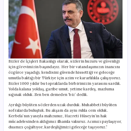
Bizler de İçişleri Bakanlığı olarak, sizlerin huzuru ve güvenliği
için görevimizin başındayız. Her bir vatandaşımızın inancını
özgürce yaşadığı, kendisini güvende hissettiği ve geleceğe
umutla baktığı bir Türkiye için azim ve kararlılıkla çalışıyoruz.
Bizler 1000 yıldır bu topraklarda birbirimizin yarasını sardık.
Yolda kalana yoldaş, garibe umut, yetime kardeş, mazluma
sığınak olduk. Sen ben demeden ‘biz’ dedik.
Ayrılığı büyüten sözlerden uzak durduk. Muhabbeti büyüten
sofralarda buluştuk. Bu akşam da aynı ruhla cem olduk.
Kerbela’nın yasıyla mahzunuz, Hazreti Hüseyin’in hak
mücadelesinden aldığımız ilhamla vakuruz. Acımızı paylaşıyor,
duamızı çoğaltıyor, kardeşliğimizi geleceğe taşıyoruz.”