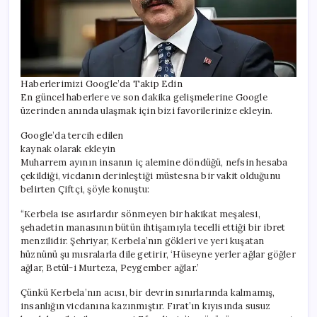
Haberlerimizi Google’da Takip Edin
En güncel haberlere ve son dakika gelişmelerine Google
üzerinden anında ulaşmak için bizi favorilerinize ekleyin.
Google’da tercih edilen
kaynak olarak ekleyin
Muharrem ayının insanın iç alemine döndüğü, nefsin hesaba
çekildiği, vicdanın derinleştiği müstesna bir vakit olduğunu
belirten Çiftçi, şöyle konuştu:
“Kerbela ise asırlardır sönmeyen bir hakikat meşalesi,
şehadetin manasının bütün ihtişamıyla tecelli ettiği bir ibret
menzilidir. Şehriyar, Kerbela’nın gökleri ve yeri kuşatan
hüznünü şu mısralarla dile getirir, ‘Hüseyne yerler ağlar göğler
ağlar, Betül-i Murteza, Peygember ağlar.’
Çünkü Kerbela’nın acısı, bir devrin sınırlarında kalmamış,
insanlığın vicdanına kazınmıştır. Fırat’ın kıyısında susuz