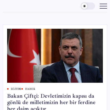
Skip
to
content
EĞITIM
HABER
Bakan Çiftçi: Devletimizin kapısı da
gönlü de milletimizin her bir ferdine
her daim açıktır