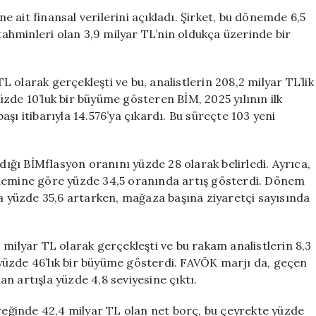
103
ne ait finansal verilerini açıkladı. Şirket, bu dönemde 6,5
Yeni
 tahminleri olan 3,9 milyar TL’nin oldukça üzerinde bir
Mağaza
Açarak
Büyümeye
TL olarak gerçekleşti ve bu, analistlerin 208,2 milyar TL’lik
Devam
 yüzde 10’luk bir büyüme gösteren BİM, 2025 yılının ilk
Ediyor
şı itibarıyla 14.576’ya çıkardı. Bu süreçte 103 yeni
için
adığı BİMflasyon oranını yüzde 28 olarak belirledi. Ayrıca,
önemine göre yüzde 34,5 oranında artış gösterdi. Dönem
da yüzde 35,6 artarken, mağaza başına ziyaretçi sayısında
 milyar TL olarak gerçekleşti ve bu rakam analistlerin 8,3
a yüzde 46’lık bir büyüme gösterdi. FAVÖK marjı da, geçen
uan artışla yüzde 4,8 seviyesine çıktı.
yreğinde 42,4 milyar TL olan net borç, bu çeyrekte yüzde