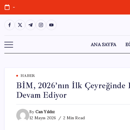
Skip
-
to
content
https://www.facebook.com/
https://twitter.com/
https://t.me/
https://www.instagram.com/
https://youtube.com/
ANA SAYFA
E
HABER
BİM, 2026’nın İlk Çeyreğinde
Devam Ediyor
By
Can Yıldız
12 Mayıs 2026
2 Min Read