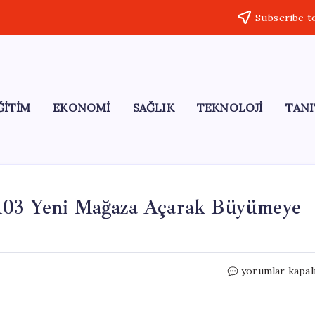
Subscribe t
ĞİTİM
EKONOMİ
SAĞLIK
TEKNOLOJİ
TANI
 103 Yeni Mağaza Açarak Büyümeye
BİM,
yorumlar kapal
2026’nın
İlk
Çeyreğinde