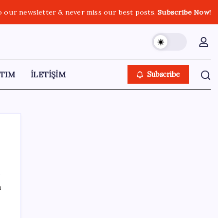
o our newsletter & never miss our best posts.
Subscribe Now!
TIM
İLETİŞİM
Subscribe
SON YAZILAR
ı
Düz Dünya gibi teorilere inanma eğiliminin
arkasındaki gizem çözüldü