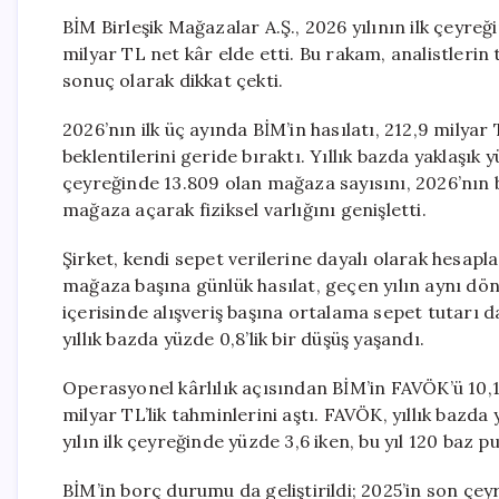
BİM Birleşik Mağazalar A.Ş., 2026 yılının ilk çeyreği
milyar TL net kâr elde etti. Bu rakam, analistlerin
sonuç olarak dikkat çekti.
2026’nın ilk üç ayında BİM’in hasılatı, 212,9 milyar 
beklentilerini geride bıraktı. Yıllık bazda yaklaşık
çeyreğinde 13.809 olan mağaza sayısını, 2026’nın ba
mağaza açarak fiziksel varlığını genişletti.
Şirket, kendi sepet verilerine dayalı olarak hesapl
mağaza başına günlük hasılat, geçen yılın aynı d
içerisinde alışveriş başına ortalama sepet tutarı 
yıllık bazda yüzde 0,8’lik bir düşüş yaşandı.
Operasyonel kârlılık açısından BİM’in FAVÖK’ü 10,1
milyar TL’lik tahminlerini aştı. FAVÖK, yıllık bazd
yılın ilk çeyreğinde yüzde 3,6 iken, bu yıl 120 baz p
BİM’in borç durumu da geliştirildi; 2025’in son çe