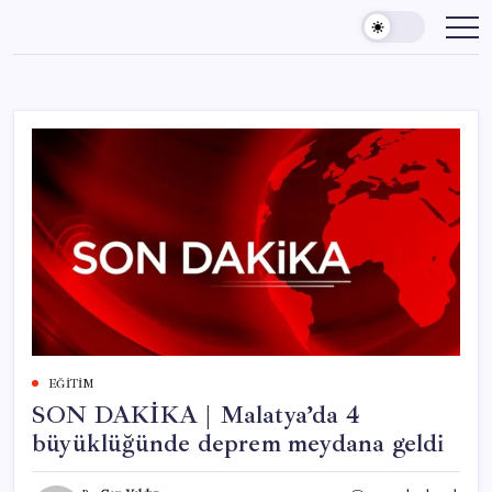
Skip
to
content
EĞITIM
SON DAKİKA | Malatya’da 4
büyüklüğünde deprem meydana geldi