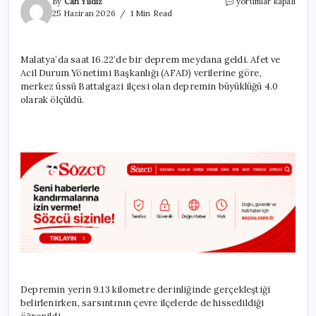
SON
By
Can Yıldız
yorumlar kapalı
DAKİKA
25 Haziran 2026
1 Min Read
|
Malatya’da
4
Malatya’da saat 16.22’de bir deprem meydana geldi. Afet ve
büyüklüğünde
Acil Durum Yönetimi Başkanlığı (AFAD) verilerine göre,
deprem
meydana
merkez üssü Battalgazi ilçesi olan depremin büyüklüğü 4.0
geldi
olarak ölçüldü.
için
Depremin yerin 9.13 kilometre derinliğinde gerçekleştiği
belirlenirken, sarsıntının çevre ilçelerde de hissedildiği