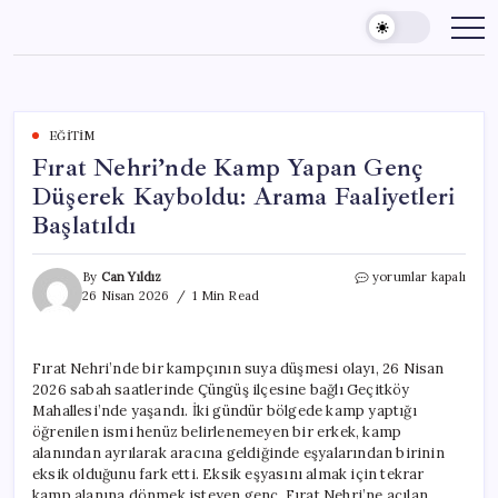
Skip
to
content
EĞITIM
Fırat Nehri’nde Kamp Yapan Genç
Düşerek Kayboldu: Arama Faaliyetleri
Başlatıldı
Fırat
By
Can Yıldız
yorumlar kapalı
Nehri’nde
26 Nisan 2026
1 Min Read
Kamp
Yapan
Genç
Fırat Nehri’nde bir kampçının suya düşmesi olayı, 26 Nisan
Düşerek
2026 sabah saatlerinde Çüngüş ilçesine bağlı Geçitköy
Kayboldu:
Arama
Mahallesi’nde yaşandı. İki gündür bölgede kamp yaptığı
Faaliyetleri
öğrenilen ismi henüz belirlenemeyen bir erkek, kamp
Başlatıldı
alanından ayrılarak aracına geldiğinde eşyalarından birinin
için
eksik olduğunu fark etti. Eksik eşyasını almak için tekrar
kamp alanına dönmek isteyen genç, Fırat Nehri’ne açılan