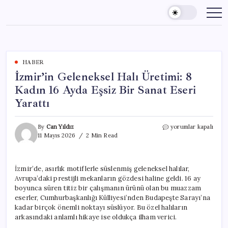
Skip
to
content
HABER
İzmir’in Geleneksel Halı Üretimi: 8
Kadın 16 Ayda Eşsiz Bir Sanat Eseri
Yarattı
İzmir’in
By
Can Yıldız
yorumlar kapalı
Geleneksel
11 Mayıs 2026
2 Min Read
Halı
Üretimi:
8
İzmir’de, asırlık motiflerle süslenmiş geleneksel halılar,
Kadın
Avrupa’daki prestijli mekanların gözdesi haline geldi. 16 ay
16
Ayda
boyunca süren titiz bir çalışmanın ürünü olan bu muazzam
Eşsiz
eserler, Cumhurbaşkanlığı Külliyesi’nden Budapeşte Sarayı’na
Bir
kadar birçok önemli noktayı süslüyor. Bu özel halıların
Sanat
arkasındaki anlamlı hikaye ise oldukça ilham verici.
Eseri