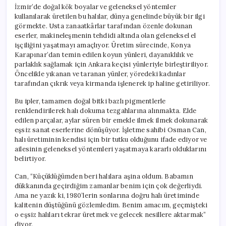
Yarattı
İzmir’de doğal kök boyalar ve geleneksel yöntemler
için
kullanılarak üretilen bu halılar, dünya genelinde büyük bir ilgi
görmekte. Usta zanaatkârlar tarafından özenle dokunan
eserler, makineleşmenin tehdidi altında olan geleneksel el
işçiliğini yaşatmayı amaçlıyor. Üretim sürecinde, Konya
Karapınar’dan temin edilen koyun yünleri, dayanıklılık ve
parlaklık sağlamak için Ankara keçisi yünleriyle birleştiriliyor.
Öncelikle yıkanan ve taranan yünler, yöredeki kadınlar
tarafından çıkrık veya kirmanda işlenerek ip haline getiriliyor.
Bu ipler, tamamen doğal bitki bazlı pigmentlerle
renklendirilerek halı dokuma tezgahlarına alınmakta. Elde
edilen parçalar, aylar süren bir emekle ilmek ilmek dokunarak
eşsiz sanat eserlerine dönüşüyor. İşletme sahibi Osman Can,
halı üretiminin kendisi için bir tutku olduğunu ifade ediyor ve
ailesinin geleneksel yöntemleri yaşatmaya kararlı olduklarını
belirtiyor.
Can, “Küçüklüğümden beri halılara aşina oldum. Babamın
dükkanında geçirdiğim zamanlar benim için çok değerliydi.
Ama ne yazık ki, 1980’lerin sonlarına doğru halı üretiminde
kalitenin düştüğünü gözlemledim. Benim amacım, geçmişteki
o eşsiz halıları tekrar üretmek ve gelecek nesillere aktarmak”
diyor.