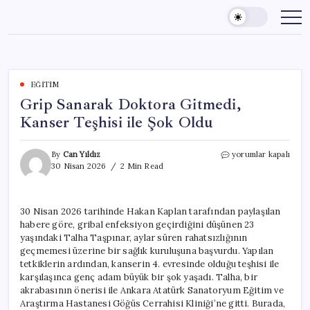
Skip
to
content
EĞITIM
Grip Sanarak Doktora Gitmedi,
Kanser Teşhisi ile Şok Oldu
Grip
By
Can Yıldız
yorumlar kapalı
Sanarak
30 Nisan 2026
2 Min Read
Doktora
Gitmedi,
Kanser
30 Nisan 2026 tarihinde Hakan Kaplan tarafından paylaşılan
Teşhisi
habere göre, gribal enfeksiyon geçirdiğini düşünen 23
ile
Şok
yaşındaki Talha Taşpınar, aylar süren rahatsızlığının
Oldu
geçmemesi üzerine bir sağlık kuruluşuna başvurdu. Yapılan
için
tetkiklerin ardından, kanserin 4. evresinde olduğu teşhisi ile
karşılaşınca genç adam büyük bir şok yaşadı. Talha, bir
akrabasının önerisi ile Ankara Atatürk Sanatoryum Eğitim ve
Araştırma Hastanesi Göğüs Cerrahisi Kliniği’ne gitti. Burada,