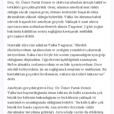
Doç. Dr. Ömer Faruk Demir ve ekibi tarafından detaylı tahlil ve
tetkikler gerçekleştirildi. Genç adamın ameliyatının riskli
olduğu ancak yaşının genç olması nedeniyle başarılı olma
ihtimalinin yüksek olduğu belirtildi. Talha, bu durumu kabul
ederek başarılı bir ameliyat geçirdi. Yaklaşık 6 saat süren
operasyonun ardından tümörü alınan Taşpınar, 2 gün yoğun
bakımda kaldıktan sonra sağlığına kavuşarak mutluluk
gözyaşları döktü.
Hastalık sürecini anlatan Talha Taşpınar, “Sürekli
öksürüyordum, iştahsızdım ve yediğim yemekleri çıkarmak
istiyordum. Daha önce böyle bir sorun yaşamadığım için grip
olduğumu düşündüm. Ciğerlerimi üşüttüğümü sanmıştım.
Nefes almakta zorlanıyordum ve su bile içemiyordum. Gece
sürekli terliyordum. Şu an sağlığıma kavuştum ve mutluyum. Bu
hastalıktan geçenler korkmasın, Ankara’da tedavi imkanı var”
dedi.
Ameliyatı gerçekleştiren Doç. Dr. Ömer Faruk Demir,
Talha’nın başvurduğunda iman tahtası ile kalbi arasında çok
büyük bir kitlenin bulunduğunu ve bu kitlenin yaklaşık 14
santimetre uzunluğunda olduğunu belirtti. “Bu kitle kalbe çok
büyük bir baskı yapıyordu. Ana arterler üzerinde ciddi
daralmalar meydana gelmişti. Ayrıca kalp zarını da etkilemiş