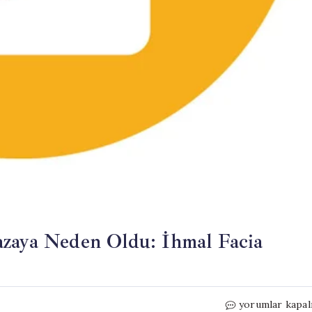
azaya Neden Oldu: İhmal Facia
Hatay’da
yorumlar kapal