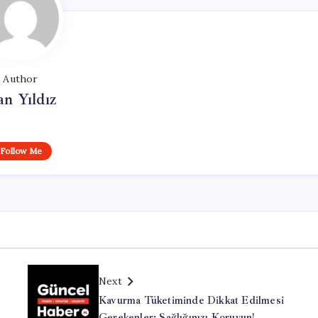
Author
n Yıldız
Follow Me
Next
Kavurma Tüketiminde Dikkat Edilmesi
Gerekenler: Sağlığınızı Koruyun!