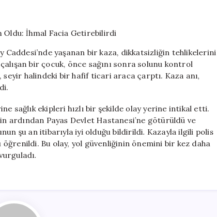
Yola
Atlayan
Çocuk
Kazaya
Neden
y Caddesi’nde yaşanan bir kaza, dikkatsizliğin tehlikelerini
Oldu:
çalışan bir çocuk, önce sağını sonra solunu kontrol
İhmal
seyir halindeki bir hafif ticari araca çarptı. Kaza anı,
Facia
Getirebilirdi
di.
için
sağlık ekipleri hızlı bir şekilde olay yerine intikal etti.
inin ardından Payas Devlet Hastanesi’ne götürüldü ve
 şu an itibarıyla iyi olduğu bildirildi. Kazayla ilgili polis
ı öğrenildi. Bu olay, yol güvenliğinin önemini bir kez daha
 vurguladı.