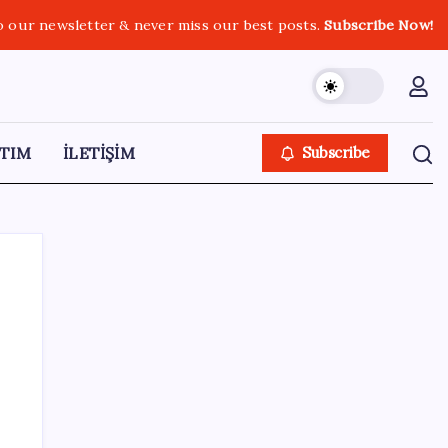
o our newsletter & never miss our best posts.
Subscribe Now!
TIM
İLETİŞİM
Subscribe
SON YAZILAR
51 ilde 540 konut ve iş yeri açık artırma ile
satılacak