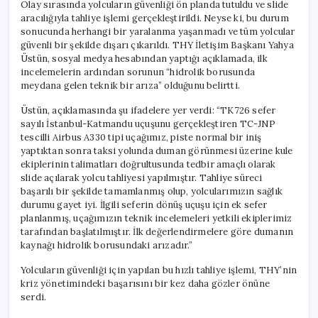
Olay sırasında yolcuların güvenliği ön planda tutuldu ve slide
aracılığıyla tahliye işlemi gerçekleştirildi. Neyse ki, bu durum
sonucunda herhangi bir yaralanma yaşanmadı ve tüm yolcular
güvenli bir şekilde dışarı çıkarıldı. THY İletişim Başkanı Yahya
Üstün, sosyal medya hesabından yaptığı açıklamada, ilk
incelemelerin ardından sorunun “hidrolik borusunda
meydana gelen teknik bir arıza” olduğunu belirtti.
Üstün, açıklamasında şu ifadelere yer verdi: “TK726 sefer
sayılı İstanbul-Katmandu uçuşunu gerçekleştiren TC-JNP
tescilli Airbus A330 tipi uçağımız, piste normal bir iniş
yaptıktan sonra taksi yolunda duman görünmesi üzerine kule
ekiplerinin talimatları doğrultusunda tedbir amaçlı olarak
slide açılarak yolcu tahliyesi yapılmıştır. Tahliye süreci
başarılı bir şekilde tamamlanmış olup, yolcularımızın sağlık
durumu gayet iyi. İlgili seferin dönüş uçuşu için ek sefer
planlanmış, uçağımızın teknik incelemeleri yetkili ekiplerimiz
tarafından başlatılmıştır. İlk değerlendirmelere göre dumanın
kaynağı hidrolik borusundaki arızadır.”
Yolcuların güvenliği için yapılan bu hızlı tahliye işlemi, THY’nin
kriz yönetimindeki başarısını bir kez daha gözler önüne
serdi.