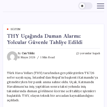
Skip
to
content
EĞITIM
THY Uçağında Duman Alarmı:
Yolcular Güvenle Tahliye Edildi
THY
By
Can Yıldız
yorumlar kapalı
Uçağında
11 Mayıs 2026
1 Min Read
Duman
Alarmı:
Yolcular
Türk Hava Yolları (THY) tarafından gerçekleştirilen TK726
Güvenle
sefer sayılı uçuş, İstanbul’dan Nepal’in başkenti Katmandu’ya
Tahliye
Edildi
gitmekteyken bir panik anına sahne oldu. Uçak, Katmandu
için
Havalimanı’na iniş yaptıktan sonra taksi yolunda iniş
takımlarında duman görülmesi üzerine acil tahliye işlemleri
başlatıldı. THY, olayın teknik bir arızadan kaynaklandığını
açıkladı.