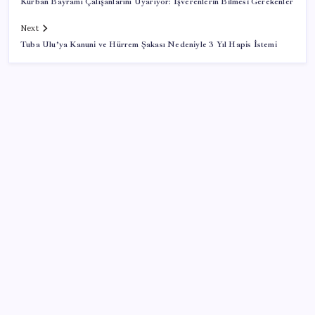
Kurban Bayramı Çalışanlarını Uyarıyor: İşverenlerin Bilmesi Gerekenler
Next
Tuba Ulu’ya Kanuni ve Hürrem Şakası Nedeniyle 3 Yıl Hapis İstemi
SON YAZILAR
BofA: Yatırımcı iyimserliği beş yılın en yüksek
seviyesinde
TMO’nun fındık fiyatına YENİ Partili Seyit Torun’dan
tepki: ‘Bu, sefalet fiyatıdır’
Mevduat faizinde mart ayından bu yana bir ilk