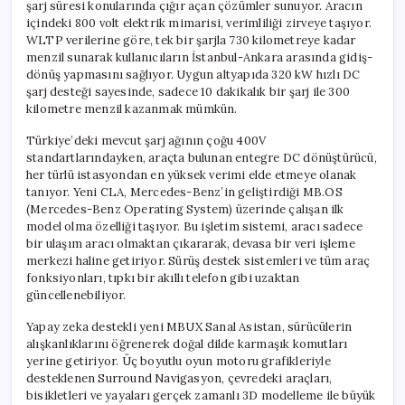
şarj süresi konularında çığır açan çözümler sunuyor. Aracın
içindeki 800 volt elektrik mimarisi, verimliliği zirveye taşıyor.
WLTP verilerine göre, tek bir şarjla 730 kilometreye kadar
menzil sunarak kullanıcıların İstanbul-Ankara arasında gidiş-
dönüş yapmasını sağlıyor. Uygun altyapıda 320 kW hızlı DC
şarj desteği sayesinde, sadece 10 dakikalık bir şarj ile 300
kilometre menzil kazanmak mümkün.
Türkiye’deki mevcut şarj ağının çoğu 400V
standartlarındayken, araçta bulunan entegre DC dönüştürücü,
her türlü istasyondan en yüksek verimi elde etmeye olanak
tanıyor. Yeni CLA, Mercedes-Benz’in geliştirdiği MB.OS
(Mercedes-Benz Operating System) üzerinde çalışan ilk
model olma özelliği taşıyor. Bu işletim sistemi, aracı sadece
bir ulaşım aracı olmaktan çıkararak, devasa bir veri işleme
merkezi haline getiriyor. Sürüş destek sistemleri ve tüm araç
fonksiyonları, tıpkı bir akıllı telefon gibi uzaktan
güncellenebiliyor.
Yapay zeka destekli yeni MBUX Sanal Asistan, sürücülerin
alışkanlıklarını öğrenerek doğal dilde karmaşık komutları
yerine getiriyor. Üç boyutlu oyun motoru grafikleriyle
desteklenen Surround Navigasyon, çevredeki araçları,
bisikletleri ve yayaları gerçek zamanlı 3D modelleme ile büyük