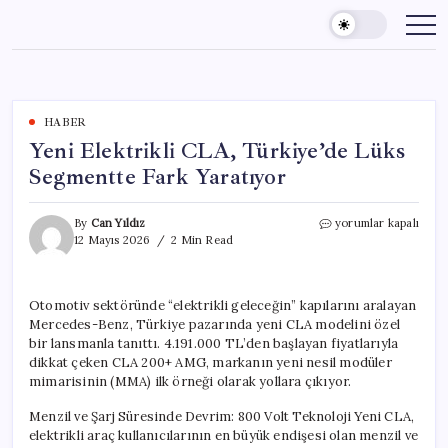
Skip
to
content
HABER
Yeni Elektrikli CLA, Türkiye’de Lüks
Segmentte Fark Yaratıyor
Yeni
By
Can Yıldız
yorumlar kapalı
Elektrikli
12 Mayıs 2026
2 Min Read
CLA,
Türkiye’de
Lüks
Otomotiv sektöründe “elektrikli geleceğin” kapılarını aralayan
Segmentte
Mercedes-Benz, Türkiye pazarında yeni CLA modelini özel
Fark
Yaratıyor
bir lansmanla tanıttı. 4.191.000 TL’den başlayan fiyatlarıyla
için
dikkat çeken CLA 200+ AMG, markanın yeni nesil modüler
mimarisinin (MMA) ilk örneği olarak yollara çıkıyor.
Menzil ve Şarj Süresinde Devrim: 800 Volt Teknoloji Yeni CLA,
elektrikli araç kullanıcılarının en büyük endişesi olan menzil ve