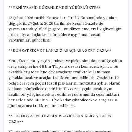
**YENİ TRAFİK DÜZENLEMESİ YÜRÜRLÜKTE**
12 Şubat 2026 tarihli Karayolları Trafik Kanunu’nda yapılan
değişiklik, 27 Şubat 2026 tarihinde Resmî Gazete’de
yayımlanarak yürürlüğe girdi. Bu düzenleme, trafik güvenliğini
artırmayı amaçlarken, sürücülere uygulanan cezai
yaptırımları güncelledi.
**RUHSATSIZ VE PLAKASIZ ARAÇLARA SERT CEZA**
Yeni düzenlemeye göre, ruhsat ve plaka olmadan trafiğe çıkan
araç sahiplerine 46 bin TL para cezası kesilecek. Ayrıca, bu
eksiklikler giderilene dek araçların trafikte kullanılması
yasaklanacak ve araçlar trafikten men edilecek. Geçici trafik
belgeleri veya geçici tescil plakalarını mevzuata aykırı olarak
kullanan sürücülere de 46 bin TL ceza uygulanacak. Aynı
ihlalin bir yıl içinde tekrar edilmesi durumunda ceza miktarı
her seferinde 140 bin TL’ye kadar çıkabilecek ve araçlar 60
gün boyunca trafikten men edilecek.
**TAKOGRAF VE HIZ SINIRLAYICI EKSİKLİĞİNE AĞIR
CEZA**
Yük ve yolcu taşımacılığında kullanılmakta olan araçların