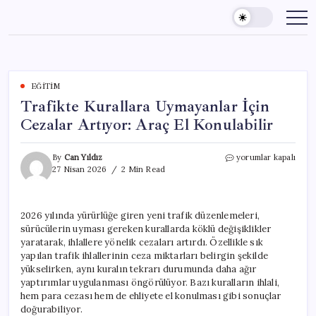
Skip
to
content
EĞITIM
Trafikte Kurallara Uymayanlar İçin
Cezalar Artıyor: Araç El Konulabilir
Trafikte
By
Can Yıldız
yorumlar kapalı
Kurallara
27 Nisan 2026
2 Min Read
Uymayanlar
İçin
Cezalar
2026 yılında yürürlüğe giren yeni trafik düzenlemeleri,
Artıyor:
sürücülerin uyması gereken kurallarda köklü değişiklikler
Araç
El
yaratarak, ihlallere yönelik cezaları artırdı. Özellikle sık
Konulabilir
yapılan trafik ihlallerinin ceza miktarları belirgin şekilde
için
yükselirken, aynı kuralın tekrarı durumunda daha ağır
yaptırımlar uygulanması öngörülüyor. Bazı kuralların ihlali,
hem para cezası hem de ehliyete el konulması gibi sonuçlar
doğurabiliyor.