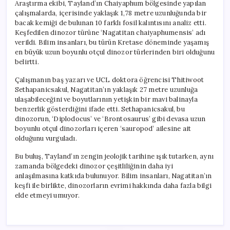
Araştırma ekibi, Tayland’ın Chaiyaphum bölgesinde yapılan
çalışmalarda, içerisinde yaklaşık 1,78 metre uzunluğunda bir
bacak kemiği de bulunan 10 farklı fosil kalıntısını analiz etti.
Keşfedilen dinozor türüne ‘Nagatitan chaiyaphumensis’ adı
verildi. Bilim insanları, bu türün Kretase döneminde yaşamış
en büyük uzun boyunlu otçul dinozor türlerinden biri olduğunu
belirtti.
Çalışmanın baş yazarı ve UCL doktora öğrencisi Thitiwoot
Sethapanicsakul, Nagatitan’ın yaklaşık 27 metre uzunluğa
ulaşabileceğini ve boyutlarının yetişkin bir mavi balinayla
benzerlik gösterdiğini ifade etti. Sethapanicsakul, bu
dinozorun, ‘Diplodocus’ ve ‘Brontosaurus’ gibi devasa uzun
boyunlu otçul dinozorları içeren ‘sauropod’ ailesine ait
olduğunu vurguladı.
Bu buluş, Tayland’ın zengin jeolojik tarihine ışık tutarken, aynı
zamanda bölgedeki dinozor çeşitliliğinin daha iyi
anlaşılmasına katkıda bulunuyor. Bilim insanları, Nagatitan’ın
keşfi ile birlikte, dinozorların evrimi hakkında daha fazla bilgi
elde etmeyi umuyor.