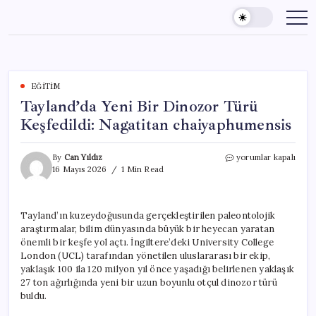
Skip
to
content
EĞITIM
Tayland’da Yeni Bir Dinozor Türü
Keşfedildi: Nagatitan chaiyaphumensis
Tayland’da
By
Can Yıldız
yorumlar kapalı
Yeni
16 Mayıs 2026
1 Min Read
Bir
Dinozor
Türü
Tayland’ın kuzeydoğusunda gerçekleştirilen paleontolojik
Keşfedildi:
araştırmalar, bilim dünyasında büyük bir heyecan yaratan
Nagatitan
chaiyaphumensis
önemli bir keşfe yol açtı. İngiltere’deki University College
için
London (UCL) tarafından yönetilen uluslararası bir ekip,
yaklaşık 100 ila 120 milyon yıl önce yaşadığı belirlenen yaklaşık
27 ton ağırlığında yeni bir uzun boyunlu otçul dinozor türü
buldu.