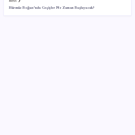
Next
Hürmüz Boğazı’nda Geçişler Ne Zaman Başlayacak?
SON YAZILAR
Bakan Işıkhan açıkladı! Tekstil sektörüne yönelik
işbirliği protokolü imzalandı
Ehliyetinde bu kod olanlara büyük ceza kesilecek
51 ilde 540 konut ve iş yeri açık artırma ile satılacak
Hyundai Bluelink Türkiye’de Eski Araçlara Gelmiyor
Çanakkale Belediye Başkanı Muharrem Erkek YENİ