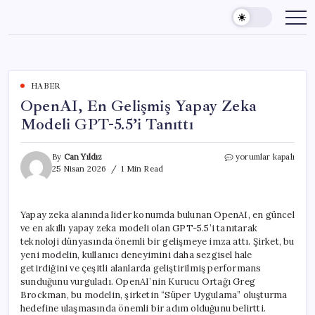
Skip
to
content
HABER
OpenAI, En Gelişmiş Yapay Zeka
Modeli GPT-5.5’i Tanıttı
OpenAI,
By
Can Yıldız
yorumlar kapalı
En
25 Nisan 2026
1 Min Read
Gelişmiş
Yapay
Zeka
Yapay zeka alanında lider konumda bulunan OpenAI, en güncel
Modeli
ve en akıllı yapay zeka modeli olan GPT-5.5’i tanıtarak
GPT-
5.5’i
teknoloji dünyasında önemli bir gelişmeye imza attı. Şirket, bu
Tanıttı
yeni modelin, kullanıcı deneyimini daha sezgisel hale
için
getirdiğini ve çeşitli alanlarda geliştirilmiş performans
sunduğunu vurguladı. OpenAI’nin Kurucu Ortağı Greg
Brockman, bu modelin, şirketin “Süper Uygulama” oluşturma
hedefine ulaşmasında önemli bir adım olduğunu belirtti.