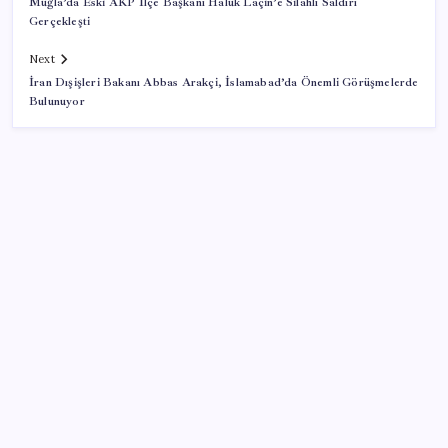
Muğla’da Eski AKP İlçe Başkanı Haluk Laçin’e Silahlı Saldırı
Gerçekleşti
Next
İran Dışişleri Bakanı Abbas Arakçi, İslamabad’da Önemli Görüşmelerde
Bulunuyor
SON YAZILAR
Altın fiyatlarında güçlü yükseliş sürüyor: Gram,
çeyrek ve Cumhuriyet altını bugün ne kadar oldu?
Güncel altın fiyatları 7 Ağustos 2026 Cuma…
23 ülkede faaliyet gösteren Türk devi kararını verdi: