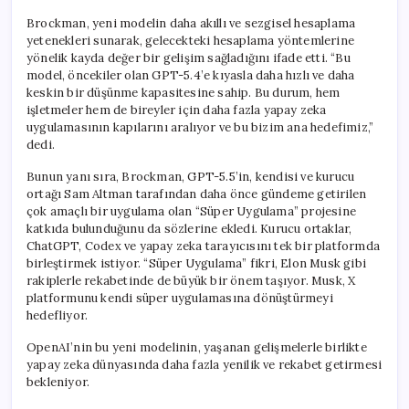
Brockman, yeni modelin daha akıllı ve sezgisel hesaplama
yetenekleri sunarak, gelecekteki hesaplama yöntemlerine
yönelik kayda değer bir gelişim sağladığını ifade etti. “Bu
model, öncekiler olan GPT-5.4’e kıyasla daha hızlı ve daha
keskin bir düşünme kapasitesine sahip. Bu durum, hem
işletmeler hem de bireyler için daha fazla yapay zeka
uygulamasının kapılarını aralıyor ve bu bizim ana hedefimiz,”
dedi.
Bunun yanı sıra, Brockman, GPT-5.5’in, kendisi ve kurucu
ortağı Sam Altman tarafından daha önce gündeme getirilen
çok amaçlı bir uygulama olan “Süper Uygulama” projesine
katkıda bulunduğunu da sözlerine ekledi. Kurucu ortaklar,
ChatGPT, Codex ve yapay zeka tarayıcısını tek bir platformda
birleştirmek istiyor. “Süper Uygulama” fikri, Elon Musk gibi
rakiplerle rekabetinde de büyük bir önem taşıyor. Musk, X
platformunu kendi süper uygulamasına dönüştürmeyi
hedefliyor.
OpenAI’nin bu yeni modelinin, yaşanan gelişmelerle birlikte
yapay zeka dünyasında daha fazla yenilik ve rekabet getirmesi
bekleniyor.