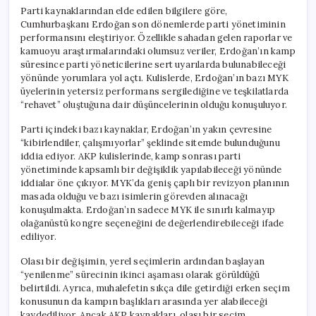
Parti kaynaklarından elde edilen bilgilere göre,
Cumhurbaşkanı Erdoğan son dönemlerde parti yönetiminin
performansını eleştiriyor. Özellikle sahadan gelen raporlar ve
kamuoyu araştırmalarındaki olumsuz veriler, Erdoğan’ın kamp
süresince parti yöneticilerine sert uyarılarda bulunabileceği
yönünde yorumlara yol açtı. Kulislerde, Erdoğan’ın bazı MYK
üyelerinin yetersiz performans sergilediğine ve teşkilatlarda
“rehavet” oluştuğuna dair düşüncelerinin olduğu konuşuluyor.
Parti içindeki bazı kaynaklar, Erdoğan’ın yakın çevresine
“kibirlendiler, çalışmıyorlar” şeklinde sitemde bulunduğunu
iddia ediyor. AKP kulislerinde, kamp sonrası parti
yönetiminde kapsamlı bir değişiklik yapılabileceği yönünde
iddialar öne çıkıyor. MYK’da geniş çaplı bir revizyon planının
masada olduğu ve bazı isimlerin görevden alınacağı
konuşulmakta. Erdoğan’ın sadece MYK ile sınırlı kalmayıp
olağanüstü kongre seçeneğini de değerlendirebileceği ifade
ediliyor.
Olası bir değişimin, yerel seçimlerin ardından başlayan
“yenilenme” sürecinin ikinci aşaması olarak görüldüğü
belirtildi. Ayrıca, muhalefetin sıkça dile getirdiği erken seçim
konusunun da kampın başlıkları arasında yer alabileceği
kaydediliyor. Ancak AKP kaynakları, olası bir seçim