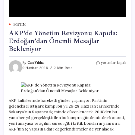
EĞITIM
AKP’de Yönetim Revizyonu Kapıda:
Erdoğan’dan Önemli Mesajlar
Bekleniyor
AKP’de
By
Can Yıldız
yorumlar kapalı
Yönetim
9 Haziran 2026
2 Min Read
Revizyonu
Kapıda:
Erdoğan’dan
Önemli
Mesajlar
Bekleniyor
AKP kulislerinde hareketli günler yaşanıyor. Partinin
için
geleneksel istişare kampı bu yıl 26-28 Haziran tarihlerinde
Sakarya’nın Sapanca ilçesinde düzenlenecek. 2018’den bu
yana her yıl gerçekleştirilen bu kampın gündeminde ekonomi,
yeni anayasa ve açılım süreci gibi kritik konuların yanı sıra,
AKP’nin iç yapısına dair değerlendirmeler de yer alacak.