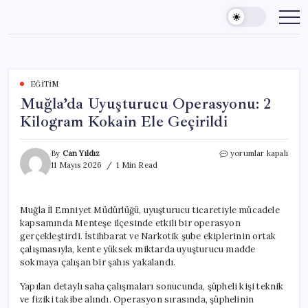
Skip
to
content
EĞITIM
Muğla’da Uyuşturucu Operasyonu: 2
Kilogram Kokain Ele Geçirildi
Muğla’da
By
Can Yıldız
yorumlar kapalı
Uyuşturucu
11 Mayıs 2026
1 Min Read
Operasyonu:
2
Kilogram
Muğla İl Emniyet Müdürlüğü, uyuşturucu ticaretiyle mücadele
Kokain
kapsamında Menteşe ilçesinde etkili bir operasyon
Ele
Geçirildi
gerçekleştirdi. İstihbarat ve Narkotik şube ekiplerinin ortak
için
çalışmasıyla, kente yüksek miktarda uyuşturucu madde
sokmaya çalışan bir şahıs yakalandı.
Yapılan detaylı saha çalışmaları sonucunda, şüpheli kişi teknik
ve fiziki takibe alındı. Operasyon sırasında, şüphelinin