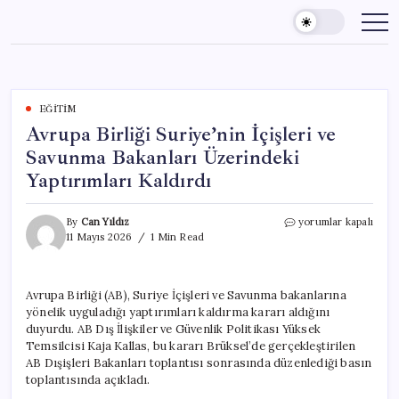
Skip
to
content
EĞITIM
Avrupa Birliği Suriye’nin İçişleri ve
Savunma Bakanları Üzerindeki
Yaptırımları Kaldırdı
Avrupa
By
Can Yıldız
yorumlar kapalı
Birliği
11 Mayıs 2026
1 Min Read
Suriye’nin
İçişleri
ve
Avrupa Birliği (AB), Suriye İçişleri ve Savunma bakanlarına
Savunma
yönelik uyguladığı yaptırımları kaldırma kararı aldığını
Bakanları
Üzerindeki
duyurdu. AB Dış İlişkiler ve Güvenlik Politikası Yüksek
Yaptırımları
Temsilcisi Kaja Kallas, bu kararı Brüksel’de gerçekleştirilen
Kaldırdı
AB Dışişleri Bakanları toplantısı sonrasında düzenlediği basın
için
toplantısında açıkladı.