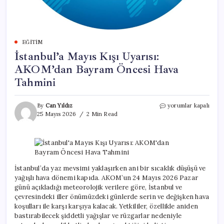
EĞITIM
İstanbul’a Mayıs Kışı Uyarısı:
AKOM’dan Bayram Öncesi Hava
Tahmini
İstanbul’a
By
Can Yıldız
yorumlar kapalı
Mayıs
25 Mayıs 2026
2 Min Read
Kışı
Uyarısı:
AKOM’dan
Bayram
Öncesi
Hava
İstanbul’da yaz mevsimi yaklaşırken ani bir sıcaklık düşüşü ve
Tahmini
yağışlı hava dönemi kapıda. AKOM’un 24 Mayıs 2026 Pazar
için
günü açıkladığı meteorolojik verilere göre, İstanbul ve
çevresindeki iller önümüzdeki günlerde serin ve değişken hava
koşulları ile karşı karşıya kalacak. Yetkililer, özellikle aniden
bastırabilecek şiddetli yağışlar ve rüzgarlar nedeniyle