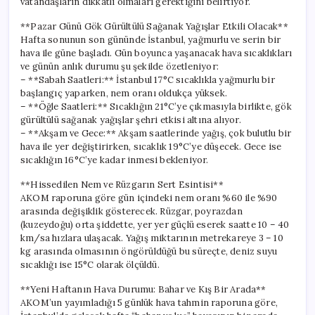
vatandaşların dikkatli olmaları gerektiğini belirtiyor.
**Pazar Günü Gök Gürültülü Sağanak Yağışlar Etkili Olacak**
Hafta sonunun son gününde İstanbul, yağmurlu ve serin bir
hava ile güne başladı. Gün boyunca yaşanacak hava sıcaklıkları
ve günün anlık durumu şu şekilde özetleniyor:
– **Sabah Saatleri:** İstanbul 17°C sıcaklıkla yağmurlu bir
başlangıç yaparken, nem oranı oldukça yüksek.
– **Öğle Saatleri:** Sıcaklığın 21°C’ye çıkmasıyla birlikte, gök
gürültülü sağanak yağışlar şehri etkisi altına alıyor.
– **Akşam ve Gece:** Akşam saatlerinde yağış, çok bulutlu bir
hava ile yer değiştirirken, sıcaklık 19°C’ye düşecek. Gece ise
sıcaklığın 16°C’ye kadar inmesi bekleniyor.
**Hissedilen Nem ve Rüzgarın Sert Esintisi**
AKOM raporuna göre gün içindeki nem oranı %60 ile %90
arasında değişiklik gösterecek. Rüzgar, poyrazdan
(kuzeydoğu) orta şiddette, yer yer güçlü eserek saatte 10 – 40
km/sa hızlara ulaşacak. Yağış miktarının metrekareye 3 – 10
kg arasında olmasının öngörüldüğü bu süreçte, deniz suyu
sıcaklığı ise 15°C olarak ölçüldü.
**Yeni Haftanın Hava Durumu: Bahar ve Kış Bir Arada**
AKOM’un yayımladığı 5 günlük hava tahmin raporuna göre,