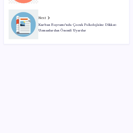
Next
Kurban Bayramı’nda Çocuk Psikolojisine Dikkat:
Uzmanlardan Önemli Uyarılar
SON YAZILAR
Düz Dünya gibi teorilere inanma eğiliminin
arkasındaki gizem çözüldü
BofA: Yatırımcı iyimserliği beş yılın en yüksek