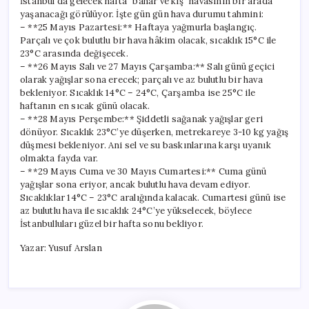
İstanbul’da gelecek hafta “bahar ve kış” havasının bir arada
yaşanacağı görülüyor. İşte gün gün hava durumu tahmini:
– **25 Mayıs Pazartesi:** Haftaya yağmurla başlangıç.
Parçalı ve çok bulutlu bir hava hâkim olacak, sıcaklık 15°C ile
23°C arasında değişecek.
– **26 Mayıs Salı ve 27 Mayıs Çarşamba:** Salı günü geçici
olarak yağışlar sona erecek; parçalı ve az bulutlu bir hava
bekleniyor. Sıcaklık 14°C – 24°C, Çarşamba ise 25°C ile
haftanın en sıcak günü olacak.
– **28 Mayıs Perşembe:** Şiddetli sağanak yağışlar geri
dönüyor. Sıcaklık 23°C’ye düşerken, metrekareye 3-10 kg yağış
düşmesi bekleniyor. Ani sel ve su baskınlarına karşı uyanık
olmakta fayda var.
– **29 Mayıs Cuma ve 30 Mayıs Cumartesi:** Cuma günü
yağışlar sona eriyor, ancak bulutlu hava devam ediyor.
Sıcaklıklar 14°C – 23°C aralığında kalacak. Cumartesi günü ise
az bulutlu hava ile sıcaklık 24°C’ye yükselecek, böylece
İstanbulluları güzel bir hafta sonu bekliyor.
Yazar: Yusuf Arslan