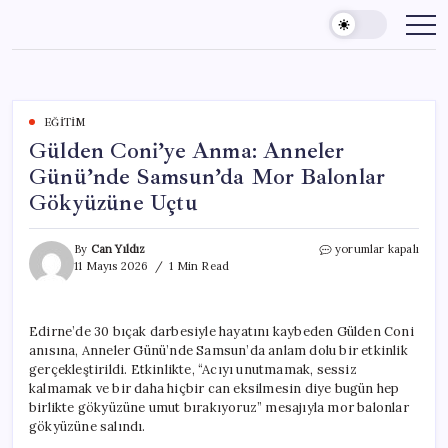
Skip
to
content
EĞITIM
Gülden Coni’ye Anma: Anneler
Günü’nde Samsun’da Mor Balonlar
Gökyüzüne Uçtu
Gülden
By
Can Yıldız
yorumlar kapalı
Coni’ye
11 Mayıs 2026
1 Min Read
Anma:
Anneler
Günü’nde
Edirne’de 30 bıçak darbesiyle hayatını kaybeden Gülden Coni
Samsun’da
anısına, Anneler Günü’nde Samsun’da anlam dolu bir etkinlik
Mor
Balonlar
gerçekleştirildi. Etkinlikte, “Acıyı unutmamak, sessiz
Gökyüzüne
kalmamak ve bir daha hiçbir can eksilmesin diye bugün hep
Uçtu
birlikte gökyüzüne umut bırakıyoruz” mesajıyla mor balonlar
için
gökyüzüne salındı.