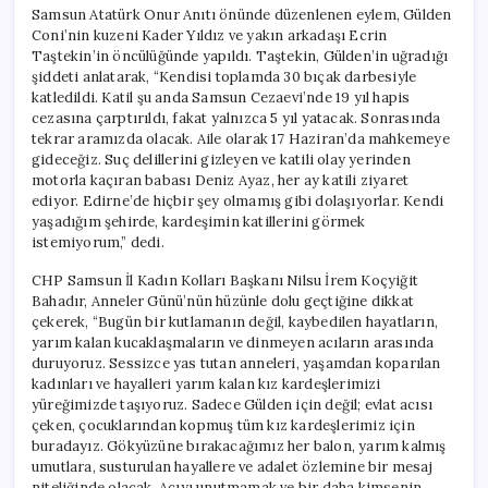
Samsun Atatürk Onur Anıtı önünde düzenlenen eylem, Gülden
Coni’nin kuzeni Kader Yıldız ve yakın arkadaşı Ecrin
Taştekin’in öncülüğünde yapıldı. Taştekin, Gülden’in uğradığı
şiddeti anlatarak, “Kendisi toplamda 30 bıçak darbesiyle
katledildi. Katil şu anda Samsun Cezaevi’nde 19 yıl hapis
cezasına çarptırıldı, fakat yalnızca 5 yıl yatacak. Sonrasında
tekrar aramızda olacak. Aile olarak 17 Haziran’da mahkemeye
gideceğiz. Suç delillerini gizleyen ve katili olay yerinden
motorla kaçıran babası Deniz Ayaz, her ay katili ziyaret
ediyor. Edirne’de hiçbir şey olmamış gibi dolaşıyorlar. Kendi
yaşadığım şehirde, kardeşimin katillerini görmek
istemiyorum,” dedi.
CHP Samsun İl Kadın Kolları Başkanı Nilsu İrem Koçyiğit
Bahadır, Anneler Günü’nün hüzünle dolu geçtiğine dikkat
çekerek, “Bugün bir kutlamanın değil, kaybedilen hayatların,
yarım kalan kucaklaşmaların ve dinmeyen acıların arasında
duruyoruz. Sessizce yas tutan anneleri, yaşamdan koparılan
kadınları ve hayalleri yarım kalan kız kardeşlerimizi
yüreğimizde taşıyoruz. Sadece Gülden için değil; evlat acısı
çeken, çocuklarından kopmuş tüm kız kardeşlerimiz için
buradayız. Gökyüzüne bırakacağımız her balon, yarım kalmış
umutlara, susturulan hayallere ve adalet özlemine bir mesaj
niteliğinde olacak. Acıyı unutmamak ve bir daha kimsenin