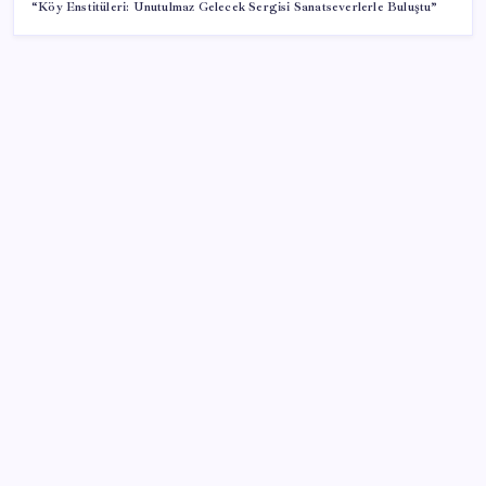
“Köy Enstitüleri: Unutulmaz Gelecek Sergisi Sanatseverlerle Buluştu”
SON YAZILAR
Kütahya’da Yangın Hasar Tespiti
10 Ağustos Pazartesi günlük burç yorumları: Yıldızlar
dengeleri işaret ediyor
Dongfeng Z9 Türkiye Pazarında
Altında yükseliş serisi bozuldu: Frene basıldı!
Kadın işsizliğinde önemli eşik aşıldı
Telif baskısı sonuç verdi: Suno şarkılarına dijital imza