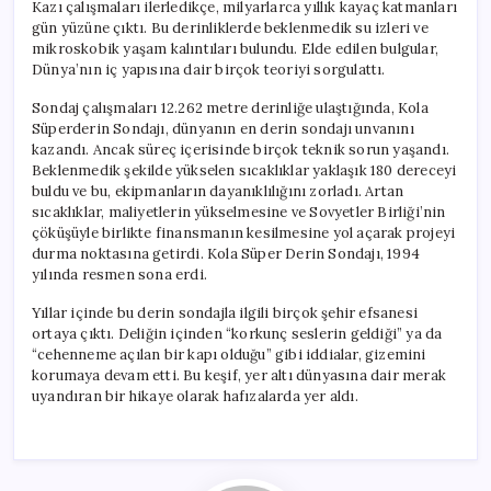
Kazı çalışmaları ilerledikçe, milyarlarca yıllık kayaç katmanları
gün yüzüne çıktı. Bu derinliklerde beklenmedik su izleri ve
mikroskobik yaşam kalıntıları bulundu. Elde edilen bulgular,
Dünya’nın iç yapısına dair birçok teoriyi sorgulattı.
Sondaj çalışmaları 12.262 metre derinliğe ulaştığında, Kola
Süperderin Sondajı, dünyanın en derin sondajı unvanını
kazandı. Ancak süreç içerisinde birçok teknik sorun yaşandı.
Beklenmedik şekilde yükselen sıcaklıklar yaklaşık 180 dereceyi
buldu ve bu, ekipmanların dayanıklılığını zorladı. Artan
sıcaklıklar, maliyetlerin yükselmesine ve Sovyetler Birliği’nin
çöküşüyle birlikte finansmanın kesilmesine yol açarak projeyi
durma noktasına getirdi. Kola Süper Derin Sondajı, 1994
yılında resmen sona erdi.
Yıllar içinde bu derin sondajla ilgili birçok şehir efsanesi
ortaya çıktı. Deliğin içinden “korkunç seslerin geldiği” ya da
“cehenneme açılan bir kapı olduğu” gibi iddialar, gizemini
korumaya devam etti. Bu keşif, yer altı dünyasına dair merak
uyandıran bir hikaye olarak hafızalarda yer aldı.