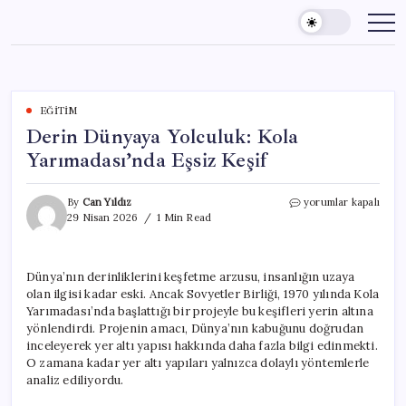
Skip
to
content
EĞITIM
Derin Dünyaya Yolculuk: Kola
Yarımadası’nda Eşsiz Keşif
Derin
By
Can Yıldız
yorumlar kapalı
Dünyaya
29 Nisan 2026
1 Min Read
Yolculuk:
Kola
Yarımadası’nda
Dünya’nın derinliklerini keşfetme arzusu, insanlığın uzaya
Eşsiz
olan ilgisi kadar eski. Ancak Sovyetler Birliği, 1970 yılında Kola
Keşif
için
Yarımadası’nda başlattığı bir projeyle bu keşifleri yerin altına
yönlendirdi. Projenin amacı, Dünya’nın kabuğunu doğrudan
inceleyerek yer altı yapısı hakkında daha fazla bilgi edinmekti.
O zamana kadar yer altı yapıları yalnızca dolaylı yöntemlerle
analiz ediliyordu.