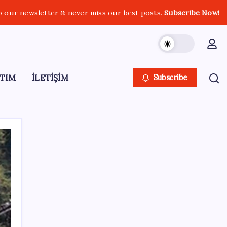
o our newsletter & never miss our best posts.
Subscribe Now!
TIM
İLETİŞİM
Subscribe
SON YAZILAR
UBS Baş Yatırım Sorumlusu’ndan altın
tahmini: Fiyatlardaki düşüşler alım fırsatı