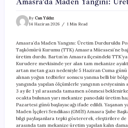
Amasra’da Maden Yangını: Üre
By
Can Yıldız
14 Haziran 2026
1 Min Read
Amasra’da Maden Yangını: Üretim Durduruldu Post
Taşkömürü Kurumu (TTK) Amasra Müessesi’ne bağl
üretim durdu. Bartın’ın Amasra ilçesindeki TTK’ya
Kurudere mevkisinde yer alan tam mekanize ayakta
artan metan gazı nedeniyle 5 Haziran Cuma günü 
alınan yoğun tedbirler sonucu yanma belli bir böl
yangında yapılan ölçümlerle yangının seviyesinin s
3 ay ile 1 yıl arasında tamamen sönmesi beklenirke
ocakta bulunan yarı mekanize panodaki üretim hazı
Pazartesi günü başlayacağı ifade edildi. Yaşanan 
Maden İşçileri Sendikası (GMİS) Amasra Şube Başk
bilgi paylaşanlara tepki göstererek, eleştirilere d
arasında tam mekanize üretim yapılan kalın dama