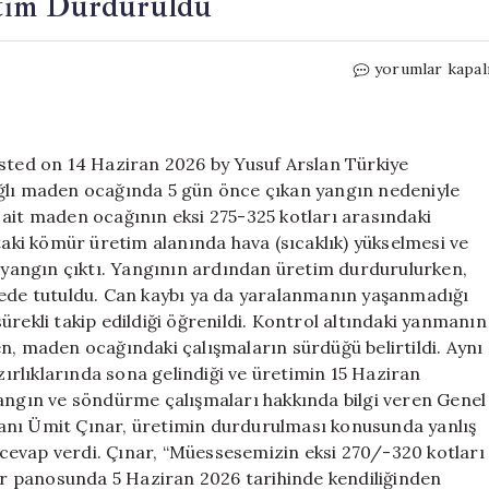
tim Durduruldu
Amasra’da
yorumlar kapal
Maden
Yangını:
Üretim
Durduruldu
ed on 14 Haziran 2026 by Yusuf Arslan Türkiye
için
ı maden ocağında 5 gün önce çıkan yangın nedeniyle
 ait maden ocağının eksi 275-325 kotları arasındaki
ki kömür üretim alanında hava (sıcaklık) yükselmesi ve
yangın çıktı. Yangının ardından üretim durdurulurken,
gede tutuldu. Can kaybı ya da yaralanmanın yaşanmadığı
ürekli takip edildiği öğrenildi. Kontrol altındaki yanmanın
n, maden ocağındaki çalışmaların sürdüğü belirtildi. Aynı
rlıklarında sona gelindiği ve üretimin 15 Haziran
yangın ve söndürme çalışmaları hakkında bilgi veren Genel
anı Ümit Çınar, üretimin durdurulması konusunda yanlış
e cevap verdi. Çınar, “Müessesemizin eksi 270/-320 kotları
r panosunda 5 Haziran 2026 tarihinde kendiliğinden