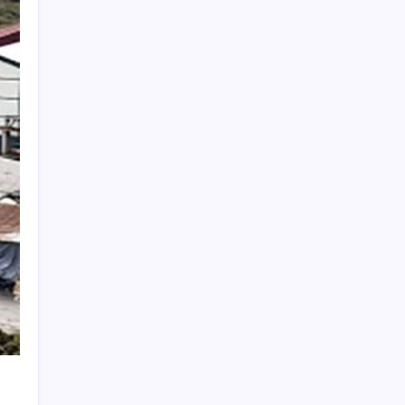
yaratıyor
Düz Dünya gibi teorilere inanma eğiliminin
arkasındaki gizem çözüldü
BofA: Yatırımcı iyimserliği beş yılın en
yüksek seviyesinde
TMO’nun fındık fiyatına YENİ Partili Seyit
Torun’dan tepki: ‘Bu, sefalet fiyatıdır’
Mevduat faizinde mart ayından bu yana bir
ilk yaşandı!
Erdoğan’dan AKP teşkilatına ‘süreç’
talimatı: ‘Genel af yok, kişiye özel statü yok,
bunu anlatın’
Altın fiyatlarında güçlü yükseliş sürüyor:
Gram, çeyrek ve Cumhuriyet altını bugün
ne kadar oldu? Güncel altın fiyatları 7
Ağustos 2026 Cuma…
23 ülkede faaliyet gösteren Türk devi