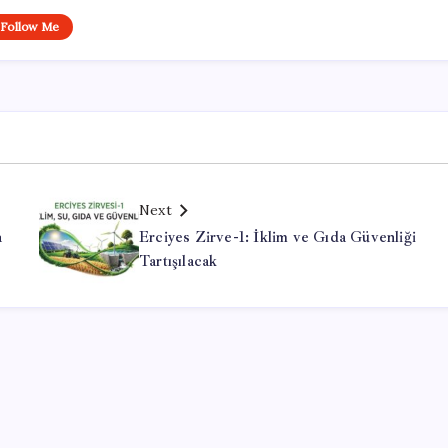
Follow Me
Next
a
Erciyes Zirve-1: İklim ve Gıda Güvenliği
Tartışılacak
Office Lisans Satın Al