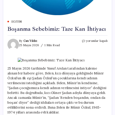
EĞITIM
Boşanma Sebebimiz: Taze Kan İhtiyacı
Boşanma
By
Can Yıldız
yorumlar kapalı
Sebebimiz:
25 Mayıs 2026
1 Min Read
Taze
Kan
İhtiyacı
için
25 Mayıs 2026 tarihinde Yusuf Arslan tarafından kaleme
alınan bir habere göre, Selen, kızı dünyaya geldiğinde Münir
Özkul’un ilk eşi Şadan Özkul’un çocuklarına kendi adının
verilmesini istediğini açıkladı. Selen, Münir’in kendisine,
“Şadan çocuğumuza kendi adının verilmesini istiyor” dediğini
belirtti. Bu doğrultuda, kızı Güner Şadan adıyla dünyaya geldi.
Ancak zamanla Münir’in, “Şadan ‘Benden boşandın, ondan da
boşan’ diyor” dediği iddiaları ortaya çıktı ve bu durum
evliliklerini sona erdirdi. Suna Selen ile Münir Özkul, 1965-
1974 yılları arasında evli kaldılar.