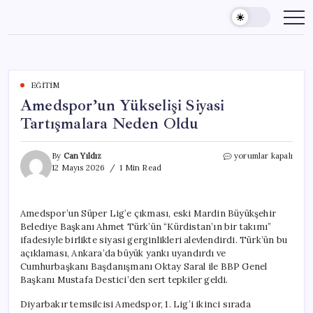
Skip
to
content
EĞITIM
Amedspor’un Yükselişi Siyasi
Tartışmalara Neden Oldu
Amedspor’un
By
Can Yıldız
yorumlar kapalı
Yükselişi
12 Mayıs 2026
1 Min Read
Siyasi
Tartışmalara
Neden
Amedspor’un Süper Lig’e çıkması, eski Mardin Büyükşehir
Oldu
Belediye Başkanı Ahmet Türk’ün “Kürdistan’ın bir takımı”
için
ifadesiyle birlikte siyasi gerginlikleri alevlendirdi. Türk’ün bu
açıklaması, Ankara’da büyük yankı uyandırdı ve
Cumhurbaşkanı Başdanışmanı Oktay Saral ile BBP Genel
Başkanı Mustafa Destici’den sert tepkiler geldi.
Diyarbakır temsilcisi Amedspor, 1. Lig’i ikinci sırada