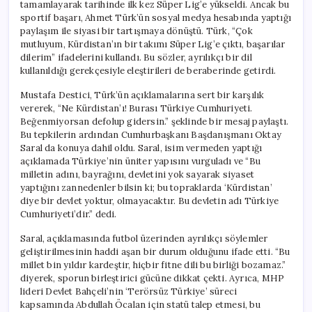
tamamlayarak tarihinde ilk kez Süper Lig’e yükseldi. Ancak bu
sportif başarı, Ahmet Türk’ün sosyal medya hesabında yaptığı
paylaşım ile siyasi bir tartışmaya dönüştü. Türk, “Çok
mutluyum, Kürdistan’ın bir takımı Süper Lig’e çıktı, başarılar
dilerim” ifadelerini kullandı. Bu sözler, ayrılıkçı bir dil
kullanıldığı gerekçesiyle eleştirileri de beraberinde getirdi.
Mustafa Destici, Türk’ün açıklamalarına sert bir karşılık
vererek, “Ne Kürdistan’ı! Burası Türkiye Cumhuriyeti.
Beğenmiyorsan defolup gidersin.” şeklinde bir mesaj paylaştı.
Bu tepkilerin ardından Cumhurbaşkanı Başdanışmanı Oktay
Saral da konuya dahil oldu. Saral, isim vermeden yaptığı
açıklamada Türkiye’nin üniter yapısını vurguladı ve “Bu
milletin adını, bayrağını, devletini yok sayarak siyaset
yaptığını zannedenler bilsin ki; bu topraklarda ‘Kürdistan’
diye bir devlet yoktur, olmayacaktır. Bu devletin adı Türkiye
Cumhuriyeti’dir.” dedi.
Saral, açıklamasında futbol üzerinden ayrılıkçı söylemler
geliştirilmesinin haddi aşan bir durum olduğunu ifade etti. “Bu
millet bin yıldır kardeştir, hiçbir fitne dili bu birliği bozamaz.”
diyerek, sporun birleştirici gücüne dikkat çekti. Ayrıca, MHP
lideri Devlet Bahçeli’nin ‘Terörsüz Türkiye’ süreci
kapsamında Abdullah Öcalan için statü talep etmesi, bu