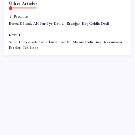
Other Articles
Previous
Burcu Köksal, AK Parti’ye Katıldı: Erdoğan Hoş Geldin Dedi
Next
Sanat Dünyasında Sahte İmzalı Eserler Alarmı: Ünlü Türk Ressamların
Eserleri Tehlikede!
SON YAZILAR
Telif baskısı sonuç verdi: Suno şarkılarına dijital imza
geliyor