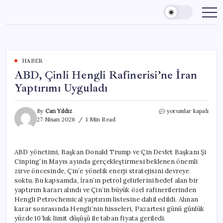
Skip
to
content
HABER
ABD, Çinli Hengli Rafinerisi’ne İran
Yaptırımı Uyguladı
ABD,
By
Can Yıldız
yorumlar kapalı
Çinli
27 Nisan 2026
1 Min Read
Hengli
Rafinerisi’ne
İran
ABD yönetimi, Başkan Donald Trump ve Çin Devlet Başkanı Şi
Yaptırımı
Cinping’in Mayıs ayında gerçekleştirmesi beklenen önemli
Uyguladı
için
zirve öncesinde, Çin’e yönelik enerji stratejisini devreye
soktu. Bu kapsamda, İran’ın petrol gelirlerini hedef alan bir
yaptırım kararı alındı ve Çin’in büyük özel rafinerilerinden
Hengli Petrochemical yaptırım listesine dahil edildi. Alınan
karar sonrasında Hengli’nin hisseleri, Pazartesi günü günlük
yüzde 10’luk limit düşüşü ile taban fiyata geriledi.