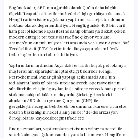
Bugüne kadar, ABD’nin ağırlıklı olarak Çin’in daha küçük
ölçekli “teapot” rafinerilerini hedef aldığı görülüyordu; ancak
Hengli rafinerisine uygulanan yaptırım, stratejik bir dönüm
noktası olarak değerlendiriliyor. Hengli, günlük 400 bin varil
ham petrol işleme kapasitesine sahip olmasıyla dikkat çeken,
modern entegre bir tesis olarak öne çıkıyor ve Suudi
Aramco’nun önemli müşterileri arasında yer alıyor. Ayrıca, Saf
Tereftalik Asit (PTA) üretiminde dünya çapında en büyük
tedarikçilerden biri olarak biliniyor.
Yaptırımların ardından Asya’daki en az iki büyük petrokimya
müşterisinin siparişlerini iptal ettiği bildirildi. Hengli
Petrochemical, Pazar günü yaptığı açıklamada ABD’nin
iddialarını “asılsız” olarak nitelendirerek, operasyonlarını
sürdürebilmek için üç aydan fazla sürece yetecek ham petrol
stokuna sahip olduklarını duyurdu. Şirket, gelecekteki
alımların ABD doları yerine Çin yuanı (CNY) ile
gerçekleştirileceğini belirterek, bu durumun küresel ticarette
doların baskınlığını hedef alan yeni bir “de-dolarizasyon”
örneği olarak kaydedileceğini ifade etti.
Enerji uzmanları, yaptırımların etkisinin yalnızca petrol ile
sınırlı kalmayacağı konusunda uyarıda bulunuyor. Hengli’nin