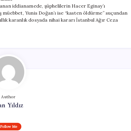
lanan iddianamede, şüphelilerin Hacer Eginay’ı
ış müebbet, Yunis Doğan’ı ise “kasten öldürme” suçundan
ıllık karanlık dosyada nihai kararı İstanbul Ağır Ceza
Author
n Yıldız
Follow Me