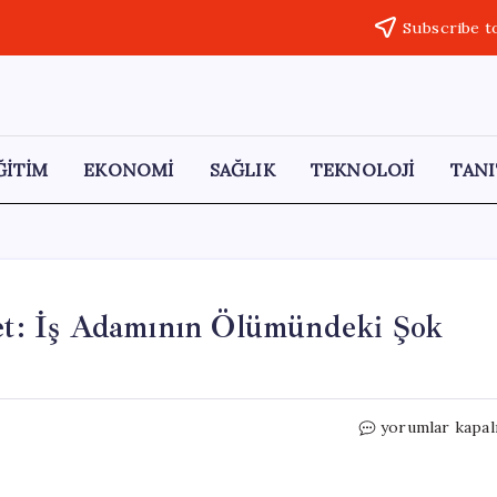
Subscribe t
ĞİTİM
EKONOMİ
SAĞLIK
TEKNOLOJİ
TANI
yet: İş Adamının Ölümündeki Şok
19
yorumlar kapal
Yıl
Sonra
Aydınlatılan