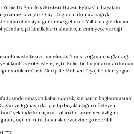
Cinayet:
ı Yunis Doğan ile sekreteri Hacer Eginay’ın hayatını
İş
ra çözüme kavuştu. Olay, Doğan’ın domuz bağıyla
Adamının
le öldürülmesiyle gündeme gelmişti. Yıllarca gizli kalan
Ölümündeki
yılında çipli kimlik kartı almak için emniyete verdiği
Şok
Detaylar
için
knolojisiyle tekrar incelendi. Yunis Doğan’ın bağlandığı
ni kimlik verileriyle eşleşti. Polis, bu bulguların ardından
iğer sanıklar Cavit Garip ile Mohsen Fıyoj ile olan yoğun
ifadesinde cinayeti kabul ederek, kurbanın bağlanmasına
n Doğan ve Eginay’ı darp edip bıçakladığını söyleyen
um” şeklinde konuşarak yıllardır süren sessizliğini
ağmen, üçü de tutuklanarak cezaevine gönderildi.
ALEBİ