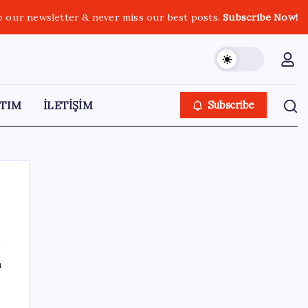
o our newsletter & never miss our best posts.
Subscribe Now!
TIM
İLETİŞİM
Subscribe
SON YAZILAR
ı
Telif baskısı sonuç verdi: Suno şarkılarına
dijital imza geliyor