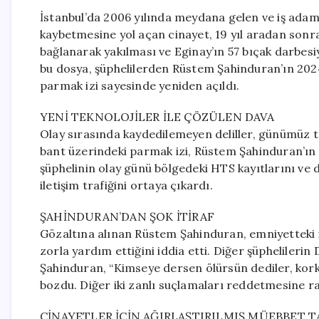
İstanbul’da 2006 yılında meydana gelen ve iş adam
kaybetmesine yol açan cinayet, 19 yıl aradan son
bağlanarak yakılması ve Eginay’ın 57 bıçak darbesiy
bu dosya, şüphelilerden Rüstem Şahinduran’ın 2024 
parmak izi sayesinde yeniden açıldı.
YENİ TEKNOLOJİLER İLE ÇÖZÜLEN DAVA
Olay sırasında kaydedilemeyen deliller, günümüz te
bant üzerindeki parmak izi, Rüstem Şahinduran’ın ye
şüphelinin olay günü bölgedeki HTS kayıtlarını ve d
iletişim trafiğini ortaya çıkardı.
ŞAHİNDURAN’DAN ŞOK İTİRAF
Gözaltına alınan Rüstem Şahinduran, emniyetteki 
zorla yardım ettiğini iddia etti. Diğer şüphelileri
Şahinduran, “Kimseye dersen ölürsün dediler, korkt
bozdu. Diğer iki zanlı suçlamaları reddetmesine r
CİNAYETLER İÇİN AĞIRLAŞTIRILMIŞ MÜEBBET T