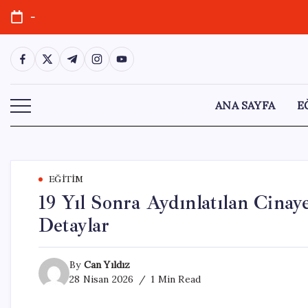
Skip
-
to
content
https://www.facebook.com/
https://twitter.com/
https://t.me/
https://www.instagram.com/
https://youtube.com/
ANA SAYFA
E
EĞITIM
19 Yıl Sonra Aydınlatılan Cina
Detaylar
By
Can Yıldız
28 Nisan 2026
1 Min Read