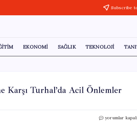
Subscribe t
ĞİTİM
EKONOMİ
SAĞLIK
TEKNOLOJİ
TANI
ne Karşı Turhal’da Acil Önlemler
Yeşilırmak’taki
yorumlar kapal
Taşkın
Tehdidine
Karşı