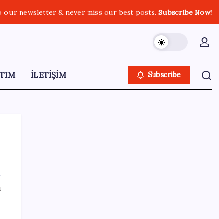
o our newsletter & never miss our best posts.
Subscribe Now!
TIM
İLETİŞİM
Subscribe
SON YAZILAR
ı
Telif baskısı sonuç verdi: Suno şarkılarına
dijital imza geliyor