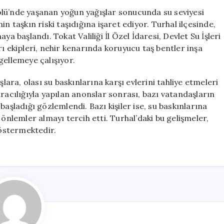
Turhal’da
lü’nde yaşanan yoğun yağışlar sonucunda su seviyesi
Acil
n taşkın riski taşıdığına işaret ediyor. Turhal ilçesinde,
Önlemler
a başlandı. Tokat Valiliği İl Özel İdaresi, Devlet Su İşleri
Alındı
ı ekipleri, nehir kenarında koruyucu taş bentler inşa
için
gellemeye çalışıyor.
şlara, olası su baskınlarına karşı evlerini tahliye etmeleri
racılığıyla yapılan anonslar sonrası, bazı vatandaşların
aşladığı gözlemlendi. Bazı kişiler ise, su baskınlarına
 önlemler almayı tercih etti. Turhal’daki bu gelişmeler,
göstermektedir.