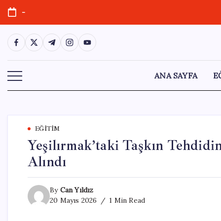
Skip
-
to
content
https://www.facebook.com/
https://twitter.com/
https://t.me/
https://www.instagram.com/
https://youtube.com/
ANA SAYFA
E
EĞITIM
Yeşilırmak’taki Taşkın Tehdidi
Alındı
By
Can Yıldız
20 Mayıs 2026
1 Min Read