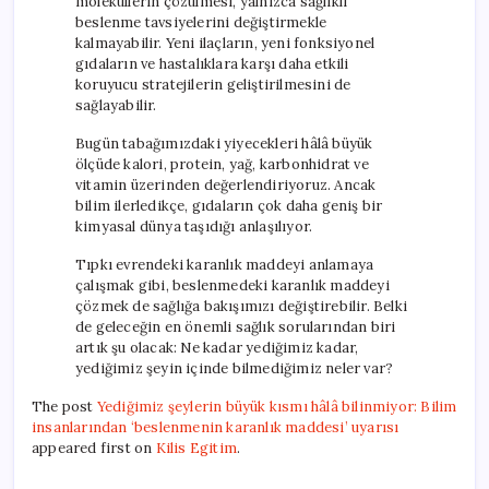
moleküllerin çözülmesi, yalnızca sağlıklı
beslenme tavsiyelerini değiştirmekle
kalmayabilir. Yeni ilaçların, yeni fonksiyonel
gıdaların ve hastalıklara karşı daha etkili
koruyucu stratejilerin geliştirilmesini de
sağlayabilir.
Bugün tabağımızdaki yiyecekleri hâlâ büyük
ölçüde kalori, protein, yağ, karbonhidrat ve
vitamin üzerinden değerlendiriyoruz. Ancak
bilim ilerledikçe, gıdaların çok daha geniş bir
kimyasal dünya taşıdığı anlaşılıyor.
Tıpkı evrendeki karanlık maddeyi anlamaya
çalışmak gibi, beslenmedeki karanlık maddeyi
çözmek de sağlığa bakışımızı değiştirebilir. Belki
de geleceğin en önemli sağlık sorularından biri
artık şu olacak: Ne kadar yediğimiz kadar,
yediğimiz şeyin içinde bilmediğimiz neler var?
The post
Yediğimiz şeylerin büyük kısmı hâlâ bilinmiyor: Bilim
insanlarından ‘beslenmenin karanlık maddesi’ uyarısı
appeared first on
Kilis Egitim
.