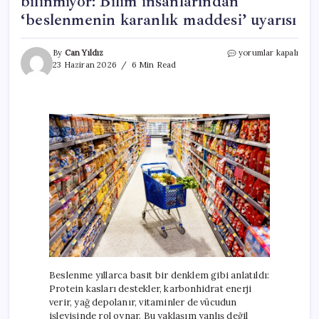
bilinmiyor: Bilim insanlarından
‘beslenmenin karanlık maddesi’ uyarısı
Yediğimiz
By
Can Yıldız
yorumlar kapalı
şeylerin
23 Haziran 2026
6 Min Read
büyük
kısmı
hâlâ
bilinmiyor:
Bilim
insanlarından
‘beslenmenin
karanlık
maddesi’
uyarısı
için
Beslenme yıllarca basit bir denklem gibi anlatıldı:
Protein kasları destekler, karbonhidrat enerji
verir, yağ depolanır, vitaminler de vücudun
işleyişinde rol oynar. Bu yaklaşım yanlış değil