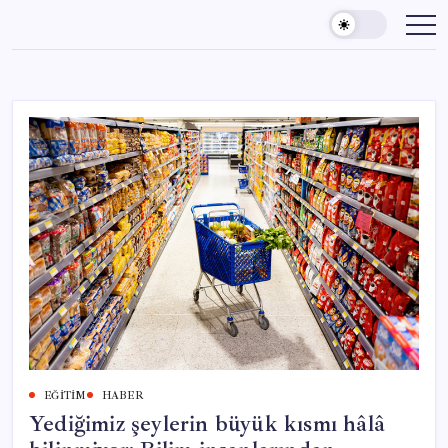
Skip
to
content
EĞITIM
HABER
Yediğimiz şeylerin büyük kısmı hâlâ