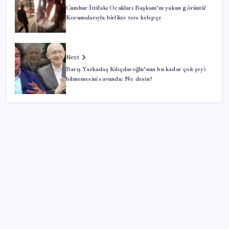
Cumhur İttifakı Ocakları Başkanı’nı yakan görüntü!
Korumalarıyla birlikte ters kelepçe
Next
Barış Yarkadaş Kılıçdaroğlu’nun bu kadar çok şeyi
bilmemesini savundu: Ne desin?
SON YAZILAR
Bakan Işıkhan açıkladı! Tekstil sektörüne yönelik