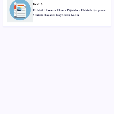
Next
Elektrikli Fırında Ekmek Pişirirken Elektrik Çarpması
Sonucu Hayatını Kaybeden Kadın
SON YAZILAR
Hyundai Bluelink Türkiye’de Eski Araçlara Gelmiyor
Çanakkale Belediye Başkanı Muharrem Erkek YENİ
Parti’ye katıldı
Özel Yetenek Sınavı (ÖZYES) sınavı ne zaman? 2026