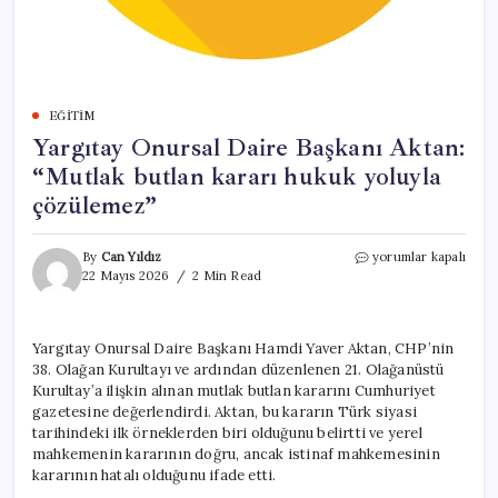
EĞITIM
Yargıtay Onursal Daire Başkanı Aktan:
“Mutlak butlan kararı hukuk yoluyla
çözülemez”
Yargıtay
By
Can Yıldız
yorumlar kapalı
Onursal
22 Mayıs 2026
2 Min Read
Daire
Başkanı
Aktan:
Yargıtay Onursal Daire Başkanı Hamdi Yaver Aktan, CHP’nin
“Mutlak
38. Olağan Kurultayı ve ardından düzenlenen 21. Olağanüstü
butlan
kararı
Kurultay’a ilişkin alınan mutlak butlan kararını Cumhuriyet
hukuk
gazetesine değerlendirdi. Aktan, bu kararın Türk siyasi
yoluyla
tarihindeki ilk örneklerden biri olduğunu belirtti ve yerel
çözülemez”
mahkemenin kararının doğru, ancak istinaf mahkemesinin
için
kararının hatalı olduğunu ifade etti.