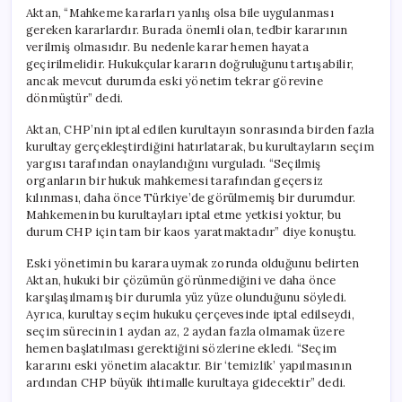
Aktan, “Mahkeme kararları yanlış olsa bile uygulanması
gereken kararlardır. Burada önemli olan, tedbir kararının
verilmiş olmasıdır. Bu nedenle karar hemen hayata
geçirilmelidir. Hukukçular kararın doğruluğunu tartışabilir,
ancak mevcut durumda eski yönetim tekrar görevine
dönmüştür” dedi.
Aktan, CHP’nin iptal edilen kurultayın sonrasında birden fazla
kurultay gerçekleştirdiğini hatırlatarak, bu kurultayların seçim
yargısı tarafından onaylandığını vurguladı. “Seçilmiş
organların bir hukuk mahkemesi tarafından geçersiz
kılınması, daha önce Türkiye’de görülmemiş bir durumdur.
Mahkemenin bu kurultayları iptal etme yetkisi yoktur, bu
durum CHP için tam bir kaos yaratmaktadır” diye konuştu.
Eski yönetimin bu karara uymak zorunda olduğunu belirten
Aktan, hukuki bir çözümün görünmediğini ve daha önce
karşılaşılmamış bir durumla yüz yüze olunduğunu söyledi.
Ayrıca, kurultay seçim hukuku çerçevesinde iptal edilseydi,
seçim sürecinin 1 aydan az, 2 aydan fazla olmamak üzere
hemen başlatılması gerektiğini sözlerine ekledi. “Seçim
kararını eski yönetim alacaktır. Bir ‘temizlik’ yapılmasının
ardından CHP büyük ihtimalle kurultaya gidecektir” dedi.