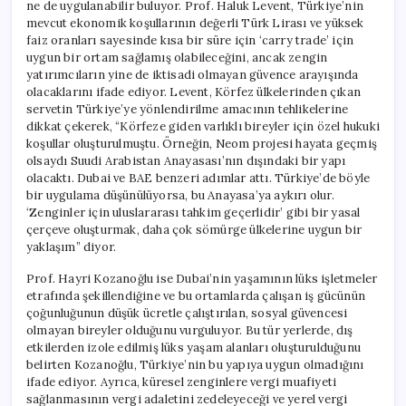
ne de uygulanabilir buluyor. Prof. Haluk Levent, Türkiye’nin
mevcut ekonomik koşullarının değerli Türk Lirası ve yüksek
faiz oranları sayesinde kısa bir süre için ‘carry trade’ için
uygun bir ortam sağlamış olabileceğini, ancak zengin
yatırımcıların yine de iktisadi olmayan güvence arayışında
olacaklarını ifade ediyor. Levent, Körfez ülkelerinden çıkan
servetin Türkiye’ye yönlendirilme amacının tehlikelerine
dikkat çekerek, “Körfeze giden varlıklı bireyler için özel hukuki
koşullar oluşturulmuştu. Örneğin, Neom projesi hayata geçmiş
olsaydı Suudi Arabistan Anayasası’nın dışındaki bir yapı
olacaktı. Dubai ve BAE benzeri adımlar attı. Türkiye’de böyle
bir uygulama düşünülüyorsa, bu Anayasa’ya aykırı olur.
‘Zenginler için uluslararası tahkim geçerlidir’ gibi bir yasal
çerçeve oluşturmak, daha çok sömürge ülkelerine uygun bir
yaklaşım” diyor.
Prof. Hayri Kozanoğlu ise Dubai’nin yaşamının lüks işletmeler
etrafında şekillendiğine ve bu ortamlarda çalışan iş gücünün
çoğunluğunun düşük ücretle çalıştırılan, sosyal güvencesi
olmayan bireyler olduğunu vurguluyor. Bu tür yerlerde, dış
etkilerden izole edilmiş lüks yaşam alanları oluşturulduğunu
belirten Kozanoğlu, Türkiye’nin bu yapıya uygun olmadığını
ifade ediyor. Ayrıca, küresel zenginlere vergi muafiyeti
sağlanmasının vergi adaletini zedeleyeceği ve yerel vergi