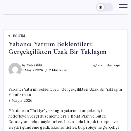
Skip
to
content
EĞITIM
Yabancı Yatırım Beklentileri:
Gerçekçilikten Uzak Bir Yaklaşım
Yabancı
By
Can Yıldız
yorumlar kapalı
Yatırım
8 Mayıs 2026
2 Min Read
Beklentileri:
Gerçekçilikten
Uzak
Yabancı Yatırım Beklentileri: Gerçekçilikten Uzak Bir Yaklaşım
Bir
Yusuf Arslan
Yaklaşım
için
8 Mayıs 2026
Hükümetin Türkiye’ye zengin yatırımcılar çekmeyi
hedefleyen vergi düzenlemeleri, TBMM Plan ve Bütçe
Komisyonu’nda onaylanırken, bu konuda birçok tartışma ve
eleştiri gündeme geldi. Ekonomistler, bu projeyi ne gerçekçi