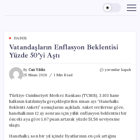
Skip
to
content
HABER
Vatandaşların Enflasyon Beklentisi
Yüzde 50’yi Aştı
Vatandaşların
By
Can Yıldız
yorumlar kapalı
Enflasyon
25 Nisan 2026
1 Min Read
Beklentisi
Yüzde
50’yi
Türkiye Cumhuriyet Merkez Bankası (TCMB), 3.103 hane
Aştı
halkının katılımıyla gerçekleştirilen nisan ayı “Hanehalkı
için
Beklenti Anketi” sonuçlarını açıkladı. Anket verilerine göre,
hanehalkının 12 ay sonrası için yıllık enflasyon beklentisi bir
önceki aya göre 1,67 puan artarak yüzde 51,56 seviyesine
ulaştı.
Hanehalkı, son bir yıl içinde fiyatlarının en çok artığını