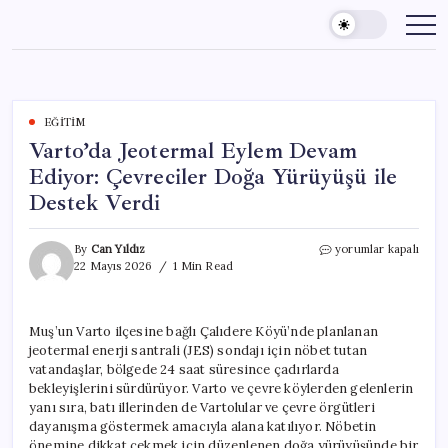
Skip
to
content
EĞITIM
Varto’da Jeotermal Eylem Devam
Ediyor: Çevreciler Doğa Yürüyüşü ile
Destek Verdi
Varto’da
By
Can Yıldız
yorumlar kapalı
Jeotermal
22 Mayıs 2026
1 Min Read
Eylem
Devam
Ediyor:
Muş’un Varto ilçesine bağlı Çalıdere Köyü’nde planlanan
Çevreciler
jeotermal enerji santrali (JES) sondajı için nöbet tutan
Doğa
Yürüyüşü
vatandaşlar, bölgede 24 saat süresince çadırlarda
ile
bekleyişlerini sürdürüyor. Varto ve çevre köylerden gelenlerin
Destek
yanı sıra, batı illerinden de Vartolular ve çevre örgütleri
Verdi
dayanışma göstermek amacıyla alana katılıyor. Nöbetin
için
önemine dikkat çekmek için düzenlenen doğa yürüyüşünde bir