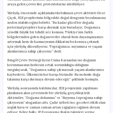
araya gelen çevreciler, protestolarını sürdürüyor.
Yürüyüş öncesinde açıklamalarda bulunan çevre aktivisti Goze
Çiçek, JES projelerinin bölgedeki doğal dengenin bozulmasına
neden olabileceğini belirtti. “Bu kadar güzel bir doğada
jeotermal projelere karşı durmak için buradayız. Doğamıza
yönelik büyük bir tehdit söz konusu. Türkiye’nin farklı
bölgelerinden gelen doğaseverler olarak hem dayanışmamızı
artırmak hem de kamuoyunun dikkatini bu konuya çekmek
için yürüyüş düzenliyoruz. Toprağımıza, suyumuza ve yaşam
alanlarımıza sahip çıkıyoruz” dedi.
Bingöl Çevre Derneği üyesi Cuma Karaaslan ise doğanın
korunmasının herkesin ortak sorumluluğu olduğunu
vurgulayarak, “Doğamıza sahip çıkmazsak yaşam alanlarımızı
kaybederiz. Ülkemizin her karışı bizimdir. Bu nedenle doğa
talanına karşı durmaya devam edeceğiz” şeklinde konuştu.
Yürüyüş sonrasında katılımcılar, JES projesinin yapılması
planlanan alan çevresinde bir yürüyüş gerçekleştirdi.
Aktivistler, “Doğama dokunma” ve “Suyuma, toprağıma sahip
çıkıyorum” sloganları attı. Çadır nöbeti ise, geceleri etkili olan
soğuk hava ve zaman zaman artan yağışlara rağmen devam
ediyor. Bölge halkı, JES projesine ilişkin talepleri yerine