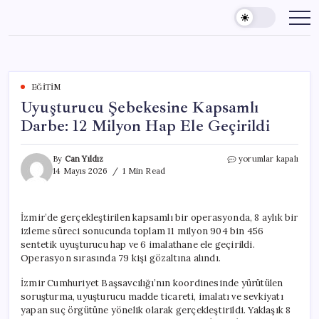
Skip
to
content
EĞITIM
Uyuşturucu Şebekesine Kapsamlı
Darbe: 12 Milyon Hap Ele Geçirildi
Uyuşturucu
By
Can Yıldız
yorumlar kapalı
Şebekesine
14 Mayıs 2026
1 Min Read
Kapsamlı
Darbe:
12
İzmir’de gerçekleştirilen kapsamlı bir operasyonda, 8 aylık bir
Milyon
izleme süreci sonucunda toplam 11 milyon 904 bin 456
Hap
Ele
sentetik uyuşturucu hap ve 6 imalathane ele geçirildi.
Geçirildi
Operasyon sırasında 79 kişi gözaltına alındı.
için
İzmir Cumhuriyet Başsavcılığı’nın koordinesinde yürütülen
soruşturma, uyuşturucu madde ticareti, imalatı ve sevkiyatı
yapan suç örgütüne yönelik olarak gerçekleştirildi. Yaklaşık 8