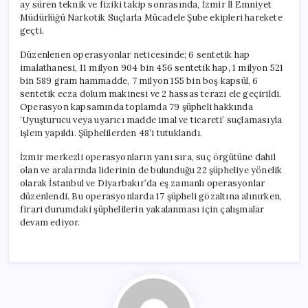
ay süren teknik ve fiziki takip sonrasında, İzmir İl Emniyet
Müdürlüğü Narkotik Suçlarla Mücadele Şube ekipleri harekete
geçti.
Düzenlenen operasyonlar neticesinde; 6 sentetik hap
imalathanesi, 11 milyon 904 bin 456 sentetik hap, 1 milyon 521
bin 589 gram hammadde, 7 milyon 155 bin boş kapsül, 6
sentetik ecza dolum makinesi ve 2 hassas terazi ele geçirildi.
Operasyon kapsamında toplamda 79 şüpheli hakkında
‘Uyuşturucu veya uyarıcı madde imal ve ticareti’ suçlamasıyla
işlem yapıldı. Şüphelilerden 48’i tutuklandı.
İzmir merkezli operasyonların yanı sıra, suç örgütüne dahil
olan ve aralarında liderinin de bulunduğu 22 şüpheliye yönelik
olarak İstanbul ve Diyarbakır’da eş zamanlı operasyonlar
düzenlendi. Bu operasyonlarda 17 şüpheli gözaltına alınırken,
firari durumdaki şüphelilerin yakalanması için çalışmalar
devam ediyor.