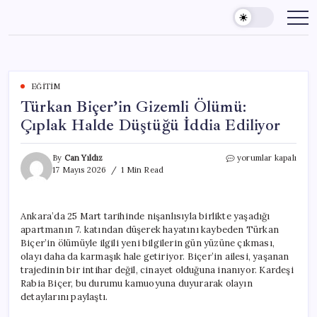
Skip
to
content
EĞITIM
Türkan Biçer’in Gizemli Ölümü:
Çıplak Halde Düştüğü İddia Ediliyor
Türkan
By
Can Yıldız
yorumlar kapalı
Biçer’in
17 Mayıs 2026
1 Min Read
Gizemli
Ölümü:
Çıplak
Ankara’da 25 Mart tarihinde nişanlısıyla birlikte yaşadığı
Halde
apartmanın 7. katından düşerek hayatını kaybeden Türkan
Düştüğü
İddia
Biçer’in ölümüyle ilgili yeni bilgilerin gün yüzüne çıkması,
Ediliyor
olayı daha da karmaşık hale getiriyor. Biçer’in ailesi, yaşanan
için
trajedinin bir intihar değil, cinayet olduğuna inanıyor. Kardeşi
Rabia Biçer, bu durumu kamuoyuna duyurarak olayın
detaylarını paylaştı.