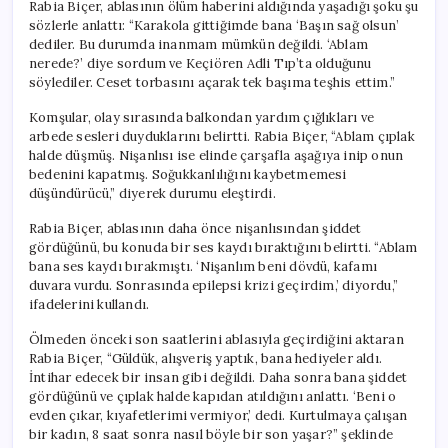
Rabia Biçer, ablasının ölüm haberini aldığında yaşadığı şoku şu
sözlerle anlattı: “Karakola gittiğimde bana ‘Başın sağ olsun’
dediler. Bu durumda inanmam mümkün değildi. ‘Ablam
nerede?’ diye sordum ve Keçiören Adli Tıp’ta olduğunu
söylediler. Ceset torbasını açarak tek başıma teşhis ettim.”
Komşular, olay sırasında balkondan yardım çığlıkları ve
arbede sesleri duyduklarını belirtti. Rabia Biçer, “Ablam çıplak
halde düşmüş. Nişanlısı ise elinde çarşafla aşağıya inip onun
bedenini kapatmış. Soğukkanlılığını kaybetmemesi
düşündürücü,” diyerek durumu eleştirdi.
Rabia Biçer, ablasının daha önce nişanlısından şiddet
gördüğünü, bu konuda bir ses kaydı bıraktığını belirtti. “Ablam
bana ses kaydı bırakmıştı. ‘Nişanlım beni dövdü, kafamı
duvara vurdu. Sonrasında epilepsi krizi geçirdim,’ diyordu,”
ifadelerini kullandı.
Ölmeden önceki son saatlerini ablasıyla geçirdiğini aktaran
Rabia Biçer, “Güldük, alışveriş yaptık, bana hediyeler aldı.
İntihar edecek bir insan gibi değildi. Daha sonra bana şiddet
gördüğünü ve çıplak halde kapıdan atıldığını anlattı. ‘Beni o
evden çıkar, kıyafetlerimi vermiyor,’ dedi. Kurtulmaya çalışan
bir kadın, 8 saat sonra nasıl böyle bir son yaşar?” şeklinde