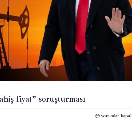
ahiş fiyat” soruşturması
Trump’tan
yorumlar kapal
petrol
şirketlerine