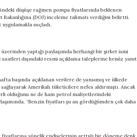
“fahiş
fiyat”
indeki düşüşe rağmen pompa fiyatlarında beklenen
soruşturması
 Bakanlığına (DOJ) inceleme talimatı verdiğini belirtti.
için
at uygulamakla suçladı.
üzerinden yaptığı paylaşımda herhangi bir şirket ismi
 saatleri dışındaki resmi açıklama taleplerine henüz yanıt
hafta başında açıklanan verilere de yansımış ve ülkede
sağlayarak Amerikalı tüketicilere nefes aldırmıştı.
Ancak
erli olduğunu ne de ham petrol maliyetlerindeki
laşımında, “Benzin fiyatları şu an gördüğümden çok daha
 fiyatlarına yönelik endişelerinin arttığı bir döneme denk