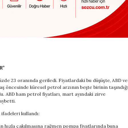
R”
üzde 23 oranında geriledi. Fiyatlardaki bu düşüşte, ABD ve
aş öncesinde küresel petrol arzının beşte birinin taşındığ
u. ABD ham petrol fiyatları, mart ayındaki zirve
aybetti.
 ifadeleri kullandı:
ların hızla çakılmasına rağmen pompa fiyatlarında buna