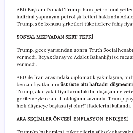
ABD Başkanı Donald Trump, ham petrol maliyetler
indirimi yapmayan petrol şirketleri hakkında Adalet
Trump, söz konusu şirketleri tüketicilere fahiş fiy
SOSYAL MEDYADAN SERT TEPKİ
Trump, gece yarısından sonra Truth Social hesabı 
vermedi. Beyaz Saray ve Adalet Bakanlığı ise mesai
vermedi.
ABD ile İran arasındaki diplomatik yakınlaşma, bu 
benzin fiyatlarının
üst üste altı haftadır düşmesini
Trump, akaryakıt fiyatlarındaki bu düşüşün ne yet
gerilemeyle orantılı olduğunu savundu. Trump pay
hızlı düşmeye başlasa iyi olur!” ifadelerini kullandı.
ARA SEÇİMLER ÖNCESİ ‘ENFLASYON’ ENDİŞESİ
Trump’ın bu hamlesi, tüketicilerin yüksek akaryakıt