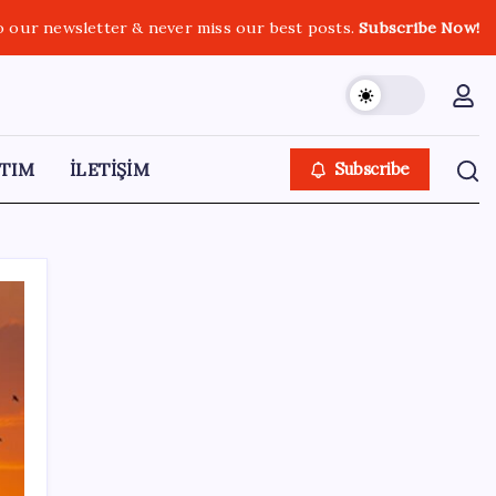
o our newsletter & never miss our best posts.
Subscribe Now!
TIM
İLETİŞİM
Subscribe
SON YAZILAR
Ehliyetinde bu kod olanlara büyük ceza
kesilecek