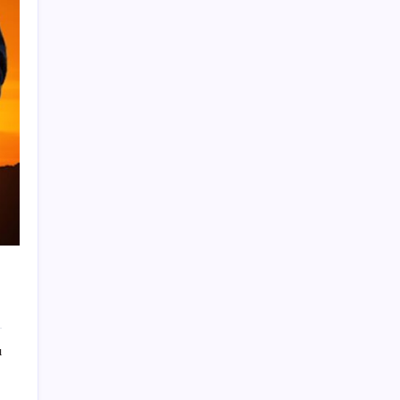
51 ilde 540 konut ve iş yeri açık artırma ile
satılacak
Hyundai Bluelink Türkiye’de Eski Araçlara
Gelmiyor
Çanakkale Belediye Başkanı Muharrem
Erkek YENİ Parti’ye katıldı
Özel Yetenek Sınavı (ÖZYES) sınavı ne
zaman? 2026 ÖZYES tercihleri ne zaman?
YENİ Partili Bülbül’den afet çağrısı: ‘Çine
acilen afet bölgesi ilan edilmeli’
Haziranda duyurmuşlardı: Dev şirketin
zammı etiketlere yansıdı
Spot piyasada doğal gaz fiyatları – 1 Ağustos
2026
ı
Spot piyasada elektrik fiyatları -1 Ağustos
2026