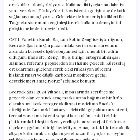
ortaklıklara dönüştürüyoruz. Kullanıcı ihtiyaçlarına daha iyi
yanıt verirken, Türkiye’deki ekosistemin gelişimine de katkı
sağlamayı amaçlıyoruz. Gelecekte de benzer iş birlikleri ile
Togg ekosistemini zenginleştirerek, kullanıcı deneyimini
geliştirme hedefindeyiz” dedi.
CATL Yönetim Kurulu Başkanı Robin Zeng ise iş birliğinin,
Bedrock Şasi’nin Çin pazarındaki seri üretim sürecinin
ardından küresel ölçekte büyümesi için önemli bir adım
olduğunu ifade etti. Zeng, “Bu iş birliği, entegre akıllı şasi
alanında referans projelerden biri haline gelecek. Küresel iş
ortaklarımızı güçlendirerek elektrifikasyon sürecini
hızlandırmayı ve düşük karbonlu mobiliteye geçişi
desteklemeyi amaçlıyoruz” şeklinde konuştu.
Bedrock Şasi, 2024 yılında Çin pazarında seri üretime
geçecek olan ve binek araç markalarına bağımsız bir ürün
olarak sunulacak entegre akıllı şasi modelinin öncüsü
niteliğinde. Bu model, batarya, elektrikli güç aktarım sistemi,
termal yönetim sistemi ve şasi kontrol ünitesini tek bir
platformda birleştirirken, yerelleştirme stratejisi ile küresel
ölçekte uygulanabilirliği hedefliyor. Amaç, ortak bir teknolojik
altyapı kullanarak, araçların yerel pazar ihtiyaçlarına uygun
şekilde tasarlanması ve üretilmesini sağlamak.