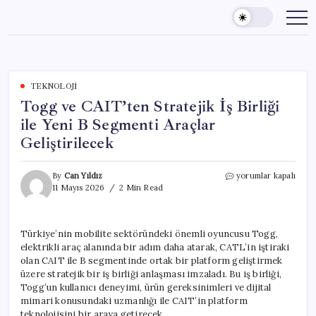
Skip
to
content
TEKNOLOJI
Togg ve CAIT’ten Stratejik İş Birliği
ile Yeni B Segmenti Araçlar
Geliştirilecek
Togg
By
Can Yıldız
yorumlar kapalı
ve
11 Mayıs 2026
2 Min Read
CAIT’ten
Stratejik
İş
Türkiye’nin mobilite sektöründeki önemli oyuncusu Togg,
Birliği
elektrikli araç alanında bir adım daha atarak, CATL’in iştiraki
ile
Yeni
olan CAIT ile B segmentinde ortak bir platform geliştirmek
B
üzere stratejik bir iş birliği anlaşması imzaladı. Bu iş birliği,
Segmenti
Togg’un kullanıcı deneyimi, ürün gereksinimleri ve dijital
Araçlar
mimari konusundaki uzmanlığı ile CAIT’in platform
Geliştirilecek
teknolojisini bir araya getirecek.