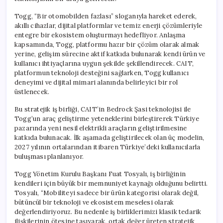
için
Togg, “Bir otomobilden fazlası” sloganıyla hareket ederek,
akıllı cihazlar, dijital platformlar ve temiz enerji çözümleriyle
entegre bir ekosistem oluşturmayı hedefliyor. Anlaşma
kapsamında, Togg, platformu hazır bir çözüm olarak almak
yerine, gelişim sürecine aktif katkıda bulunarak kendi ürün ve
kullanıcı ihtiyaçlarına uygun şekilde şekillendirecek. CAIT,
platformun teknoloji desteğini sağlarken, Togg kullanıcı
deneyimi ve dijital mimari alanında belirleyici bir rol
üstlenecek.
Bu stratejik iş birliği, CAIT’in Bedrock Şasi teknolojisi ile
Togg’un araç geliştirme yeteneklerini birleştirerek Türkiye
pazarında yeni nesil elektrikli araçların geliştirilmesine
katkıda bulunacak. İlk aşamada geliştirilecek olan üç modelin,
2027 yılının ortalarından itibaren Türkiye’deki kullanıcılarla
buluşması planlanıyor.
Togg Yönetim Kurulu Başkanı Fuat Tosyalı, iş birliğinin
kendileri için büyük bir memnuniyet kaynağı olduğunu belirtti.
Tosyalı, “Mobiliteyi sadece bir ürün kategorisi olarak değil,
bütüncül bir teknoloji ve ekosistem meselesi olarak
değerlendiriyoruz. Bu nedenle iş birliklerimizi klasik tedarik
ilişkilerinin ötesine taşıyarak, ortak değer üreten stratejik