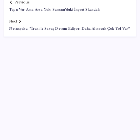
Previous
Tapu Var Ama Arsa Yok: Samsun’daki İnşaat Skandalı
Next
Netanyahu: “İran ile Savaş Devam Ediyor, Daha Alınacak Çok Yol Var”
SON YAZILAR
Kütahya’da Yangın Hasar Tespiti
10 Ağustos Pazartesi günlük burç yorumları: Yıldızlar
dengeleri işaret ediyor
Dongfeng Z9 Türkiye Pazarında