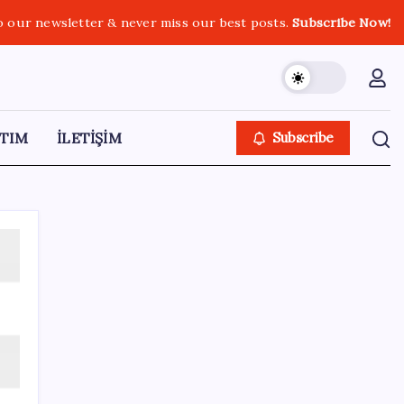
o our newsletter & never miss our best posts.
Subscribe Now!
TIM
İLETİŞİM
Subscribe
SON YAZILAR
Telif baskısı sonuç verdi: Suno şarkılarına
dijital imza geliyor