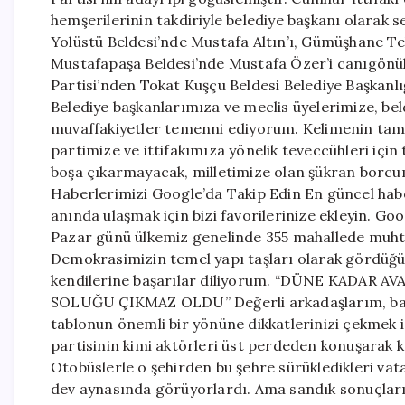
hemşerilerinin takdiriyle belediye başkanı olarak 
Yolüstü Beldesi’nde Mustafa Altın’ı, Gümüşhane Te
Mustafapaşa Beldesi’nde Mustafa Özer’i canıgönüld
Partisi’nden Tokat Kuşçu Beldesi Belediye Başkanlı
Belediye başkanlarımıza ve meclis üyelerimize, b
muvaffakiyetler temenni ediyorum. Kelimenin tam 
partimize ve ittifakımıza yönelik teveccühleri için
boşa çıkarmayacak, milletimize olan şükran borc
Haberlerimizi Google’da Takip Edin En güncel hab
anında ulaşmak için bizi favorilerinize ekleyin. Go
Pazar günü ülkemiz genelinde 355 mahallede muhtarl
Demokrasimizin temel yapı taşları olarak gördüğü
kendilerine başarılar diliyorum. “DÜNE KADAR
SOLUĞU ÇIKMAZ OLDU” Değerli arkadaşlarım, bakı
tablonun önemli bir yönüne dikkatlerinizi çekmek
partisinin kimi aktörleri üst perdeden konuşarak 
Otobüslerle o şehirden bu şehre sürükledikleri va
dev aynasında görüyorlardı. Ama sandık sonuçların