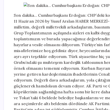
Son dakika… Cumhurbaşkanı Erdoğan: CHP’deki kolt
11 Haziran 2026 by Yusuf Arslan HABER MERKEZİ- İ
milletim, değerli milletvekili arkadaşlarım, basınım
Grup Toplantımızın açılışında sizleri en kalbi du
toplantımızın ve burada yapacağımız değerlendirm
hayırlara vesile olmasını diliyorum. Türkiye’nin fa
misafirlerimize hoş geldiniz diyor, heyecanlarında
ayrı ayrı teşekkür ediyorum. Türk siyasetine hiç y
Grubu’ndaki şu muhteşem kardeşlik tablosunun herk
örnek olmasını temenni ediyorum. Kurban Bayramı 
yerine getiren kardeşlerimizin ibadetlerinin Cena
ediyorum. Değerli dava arkadaşlarım, yola çıktığım
güçlenerek hamdolsun devam ediyor. AK Parti ve C
köprülerinin sağlamlığına hafta sonu bir kere dah
ve Tokat’taki 6 beldede belediye başkanlarını ve me
ara seçimlerde altı beldenin dördünde AK Partimizi
Partisi’nin adayı ipi göğüslemiştir. Cumhur İttifak