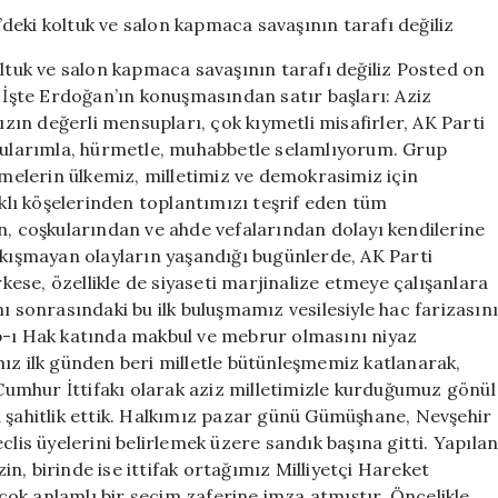
Erdoğan:
CHP’deki
koltuk
uk ve salon kapmaca savaşının tarafı değiliz Posted on
ve
şte Erdoğan’ın konuşmasından satır başları: Aziz
salon
ızın değerli mensupları, çok kıymetli misafirler, AK Parti
kapmaca
savaşının
ygularımla, hürmetle, muhabbetle selamlıyorum. Grup
tarafı
elerin ülkemiz, milletimiz ve demokrasimiz için
değiliz
rklı köşelerinden toplantımızı teşrif eden tüm
için
n, coşkularından ve ahde vefalarından dolayı kendilerine
akışmayan olayların yaşandığı bugünlerde, AK Parti
ese, özellikle de siyaseti marjinalize etmeye çalışanlara
sonrasındaki bu ilk buluşmamız vesilesiyle hac farizasın
b-ı Hak katında makbul ve mebrur olmasını niyaz
ız ilk günden beri milletle bütünleşmemiz katlanarak,
umhur İttifakı olarak aziz milletimizle kurduğumuz gönül
a şahitlik ettik. Halkımız pazar günü Gümüşhane, Nevşehir
clis üyelerini belirlemek üzere sandık başına gitti. Yapıla
n, birinde ise ittifak ortağımız Milliyetçi Hareket
ı çok anlamlı bir seçim zaferine imza atmıştır. Öncelikle