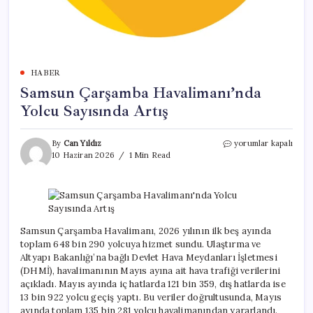
HABER
Samsun Çarşamba Havalimanı’nda
Yolcu Sayısında Artış
Samsun
By
Can Yıldız
yorumlar kapalı
Çarşamba
10 Haziran 2026
1 Min Read
Havalimanı’nda
Yolcu
Sayısında
Artış
için
Samsun Çarşamba Havalimanı, 2026 yılının ilk beş ayında
toplam 648 bin 290 yolcuya hizmet sundu. Ulaştırma ve
Altyapı Bakanlığı’na bağlı Devlet Hava Meydanları İşletmesi
(DHMİ), havalimanının Mayıs ayına ait hava trafiği verilerini
açıkladı. Mayıs ayında iç hatlarda 121 bin 359, dış hatlarda ise
13 bin 922 yolcu geçiş yaptı. Bu veriler doğrultusunda, Mayıs
ayında toplam 135 bin 281 yolcu havalimanından yararlandı.