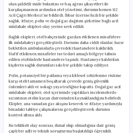
Hastaneye
olan şiddetli mide bulantısı ve baş ağrısı şikayetleri ile
Sevk
karşılaşmasının ardından otel yönetimi, durumu hemen 112
Edildi
Acil Çağrı Merkezi’ne bildirdi. İhbar üzerine hızlı bir şekilde
için
sağlık, itfaiye, polis ve doğal gaz dağıtım şirketine bağlı acil
müdahale ekipleri olay yerine sevk edildi.
Sağlık ekipleri, otel bahçesinde gazdan etkilenen misafirlere
ilk müdahaleyi gerçekleştirdi. Durumu daha ciddi olanlar, hazır
bekletilen ambulanslarla çevredeki hastanelere kaldırıldı.
Hafif etkilenen misafirler ise tedavi amaçlı bölgeye tahsis
edilen otobüslerle hastanelere taşındı. Hastaneye kaldırılan
kişilerin sağlık durumları sıkı bir şekilde takip ediliyor.
Polis, potansiyel bir patlama veya kitlesel zehirlenme riskine
karşı oteli tamamen boşaltarak çevrede geniş güvenlik
önlemleri aldı ve sokağı yaya trafiğine kapattı. Doğal gaz acil
müdahale ekipleri, otel içerisinde yaptıkları incelemelerde
sızıntının otelin kazan dairesinden kaynaklandığını belirledi.
Ekipler, ana vanadan gaz akışını keserek ve itfaiye yardımıyla
binadaki tahliye çalışmalarını gerçekleştirerek durumu
kontrol altına aldı.
Bu tehlikeli olay sonrası, ihmal olup olmadığına dair geniş
çaplı bir adli ve teknik soruşturma başlatıldığı öğrenildi.