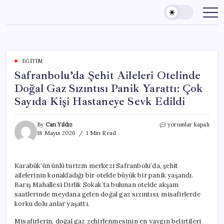
Skip
to
content
EĞITIM
Safranbolu’da Şehit Aileleri Otelinde
Doğal Gaz Sızıntısı Panik Yarattı: Çok
Sayıda Kişi Hastaneye Sevk Edildi
Safranbolu’da
By
Can Yıldız
yorumlar kapalı
Şehit
18 Mayıs 2026
1 Min Read
Aileleri
Otelinde
Doğal
Karabük’ün ünlü turizm merkezi Safranbolu’da, şehit
Gaz
ailelerinin konakladığı bir otelde büyük bir panik yaşandı.
Sızıntısı
Panik
Barış Mahallesi Dirlik Sokak’ta bulunan otelde akşam
Yarattı:
saatlerinde meydana gelen doğal gaz sızıntısı, misafirlerde
Çok
korku dolu anlar yaşattı.
Sayıda
Kişi
Misafirlerin, doğal gaz zehirlenmesinin en yaygın belirtileri