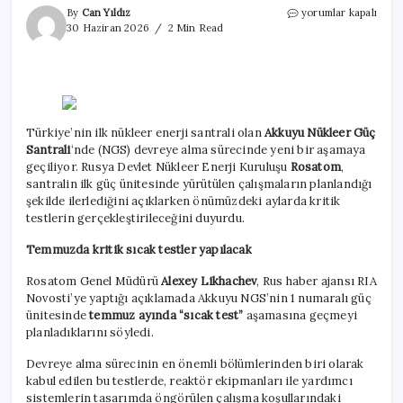
Rosatom
By
Can Yıldız
yorumlar kapalı
tarih
30 Haziran 2026
2 Min Read
verdi:
Akkuyu
NGS
sonbaharda
devreye
alınacak
Türkiye’nin ilk nükleer enerji santrali olan
Akkuyu Nükleer Güç
için
Santrali
‘nde (NGS) devreye alma sürecinde yeni bir aşamaya
geçiliyor. Rusya Devlet Nükleer Enerji Kuruluşu
Rosatom
,
santralin ilk güç ünitesinde yürütülen çalışmaların planlandığı
şekilde ilerlediğini açıklarken önümüzdeki aylarda kritik
testlerin gerçekleştirileceğini duyurdu.
Temmuzda kritik sıcak testler yapılacak
Rosatom Genel Müdürü
Alexey Likhachev
, Rus haber ajansı RIA
Novosti’ye yaptığı açıklamada Akkuyu NGS’nin 1 numaralı güç
ünitesinde
temmuz ayında “sıcak test”
aşamasına geçmeyi
planladıklarını söyledi.
Devreye alma sürecinin en önemli bölümlerinden biri olarak
kabul edilen bu testlerde, reaktör ekipmanları ile yardımcı
sistemlerin tasarımda öngörülen çalışma koşullarındaki