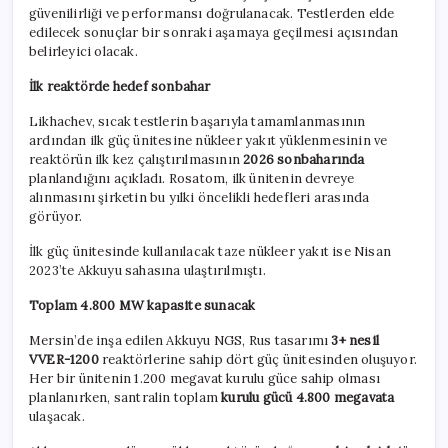
güvenilirliği ve performansı doğrulanacak. Testlerden elde
edilecek sonuçlar bir sonraki aşamaya geçilmesi açısından
belirleyici olacak.
İlk reaktörde hedef sonbahar
Likhachev, sıcak testlerin başarıyla tamamlanmasının
ardından ilk güç ünitesine nükleer yakıt yüklenmesinin ve
reaktörün ilk kez çalıştırılmasının
2026 sonbaharında
planlandığını açıkladı. Rosatom, ilk ünitenin devreye
alınmasını şirketin bu yılki öncelikli hedefleri arasında
görüyor.
İlk güç ünitesinde kullanılacak taze nükleer yakıt ise Nisan
2023’te Akkuyu sahasına ulaştırılmıştı.
Toplam 4.800 MW kapasite sunacak
Mersin’de inşa edilen Akkuyu NGS, Rus tasarımı
3+ nesil
VVER-1200
reaktörlerine sahip dört güç ünitesinden oluşuyor.
Her bir ünitenin 1.200 megavat kurulu güce sahip olması
planlanırken, santralin toplam
kurulu gücü 4.800 megavata
ulaşacak.