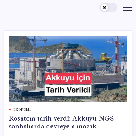
Skip
to
content
EKONOMI
Rosatom tarih verdi: Akkuyu NGS
sonbaharda devreye alınacak