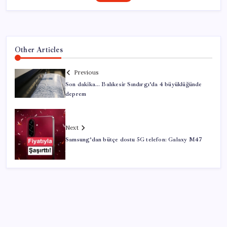
Other Articles
Previous
Son dakika… Balıkesir Sındırgı’da 4 büyüklüğünde
deprem
Next
Samsung’dan bütçe dostu 5G telefon: Galaxy M47