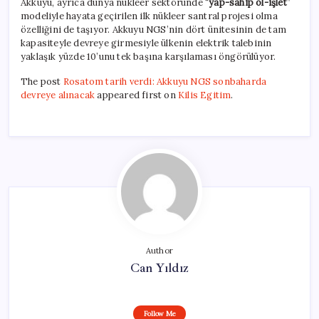
Akkuyu, ayrıca dünya nükleer sektöründe “
yap-sahip ol-işlet
”
modeliyle hayata geçirilen ilk nükleer santral projesi olma
özelliğini de taşıyor. Akkuyu NGS’nin dört ünitesinin de tam
kapasiteyle devreye girmesiyle ülkenin elektrik talebinin
yaklaşık yüzde 10’unu tek başına karşılaması öngörülüyor.
The post
Rosatom tarih verdi: Akkuyu NGS sonbaharda
devreye alınacak
appeared first on
Kilis Egitim
.
Author
Can Yıldız
Follow Me