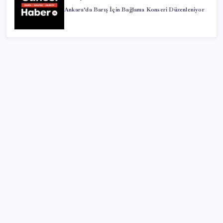
Ankara’da Barış İçin Bağlama Konseri Düzenleniyor
SON YAZILAR
PlayStation kutularının üzerinde artık bu uyarı
olacak
BDDK’den tasarruf finansman şirketlerine yeni
düzenleme
Ekran Paylaşımı’nda tehlikeli açık: Mac’e uzaktan
erişim mümkün olabiliyordu