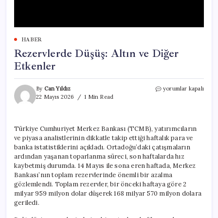
HABER
Rezervlerde Düşüş: Altın ve Diğer
Etkenler
Rezervlerde
By
Can Yıldız
yorumlar kapalı
Düşüş:
22 Mayıs 2026
1 Min Read
Altın
ve
Diğer
Türkiye Cumhuriyet Merkez Bankası (TCMB), yatırımcıların
Etkenler
ve piyasa analistlerinin dikkatle takip ettiği haftalık para ve
için
banka istatistiklerini açıkladı. Ortadoğu’daki çatışmaların
ardından yaşanan toparlanma süreci, son haftalarda hız
kaybetmiş durumda. 14 Mayıs ile sona eren haftada, Merkez
Bankası’nın toplam rezervlerinde önemli bir azalma
gözlemlendi. Toplam rezervler, bir önceki haftaya göre 2
milyar 959 milyon dolar düşerek 168 milyar 570 milyon dolara
geriledi.