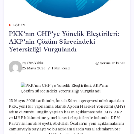
EĞITIM
PKK’nın CHP’ye Yönelik Eleştirileri:
AKP’nin Çözüm Sürecindeki
Yetersizliği Vurgulandı
PKK’nın
By
Can Yıldız
yorumlar kapalı
CHP’ye
25 Mayıs 2026
1 Min Read
Yönelik
Eleştirileri:
AKP’nin
Çözüm
Sürecindeki
Yetersizliği
25 Mayıs 2026 tarihinde, İmralı Süreci çerçevesinde kapatılan
Vurgulandı
PKK, yeni bir yapılanma olarak Apocu Hareket Yönetimi (AHY)
için
adını duyurdu. Bugün yapılan basın açıklamasında, AHY, AKP
ve MHP hükümetine yönelik sert eleştirilerde bulundu. DEM
Parti’nin İmralı Heyeti, Abdullah Öcalan’ın yeni açıklamalarını
kamuoyuyla paylaştı ve bu açıklamalarda yasal adımların bir