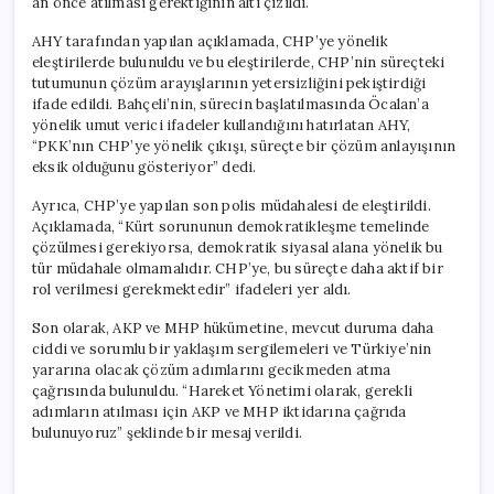
an önce atılması gerektiğinin altı çizildi.
AHY tarafından yapılan açıklamada, CHP’ye yönelik
eleştirilerde bulunuldu ve bu eleştirilerde, CHP’nin süreçteki
tutumunun çözüm arayışlarının yetersizliğini pekiştirdiği
ifade edildi. Bahçeli’nin, sürecin başlatılmasında Öcalan’a
yönelik umut verici ifadeler kullandığını hatırlatan AHY,
“PKK’nın CHP’ye yönelik çıkışı, süreçte bir çözüm anlayışının
eksik olduğunu gösteriyor” dedi.
Ayrıca, CHP’ye yapılan son polis müdahalesi de eleştirildi.
Açıklamada, “Kürt sorununun demokratikleşme temelinde
çözülmesi gerekiyorsa, demokratik siyasal alana yönelik bu
tür müdahale olmamalıdır. CHP’ye, bu süreçte daha aktif bir
rol verilmesi gerekmektedir” ifadeleri yer aldı.
Son olarak, AKP ve MHP hükümetine, mevcut duruma daha
ciddi ve sorumlu bir yaklaşım sergilemeleri ve Türkiye’nin
yararına olacak çözüm adımlarını gecikmeden atma
çağrısında bulunuldu. “Hareket Yönetimi olarak, gerekli
adımların atılması için AKP ve MHP iktidarına çağrıda
bulunuyoruz” şeklinde bir mesaj verildi.