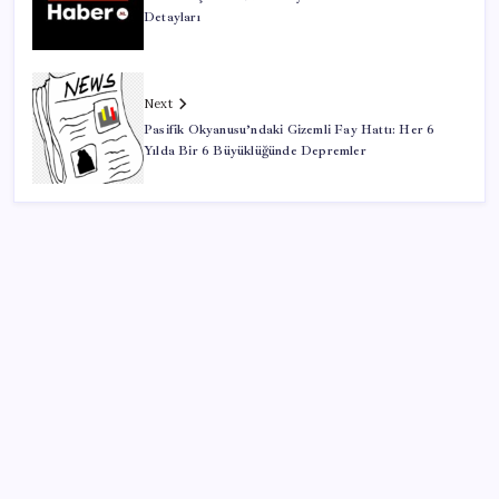
Detayları
Next
Pasifik Okyanusu’ndaki Gizemli Fay Hattı: Her 6
Yılda Bir 6 Büyüklüğünde Depremler
SON YAZILAR
Telif baskısı sonuç verdi: Suno şarkılarına dijital imza
geliyor