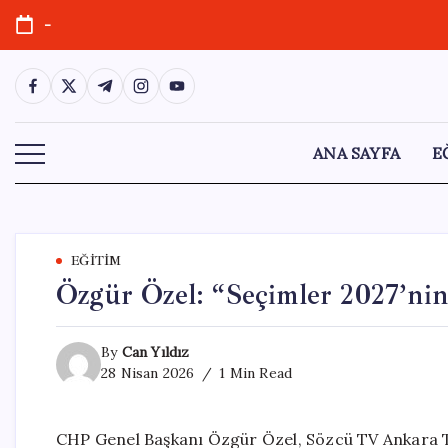
Skip
-
to
content
https://www.facebook.com/
https://twitter.com/
https://t.me/
https://www.instagram.com/
https://youtube.com/
ANA SAYFA
E
EĞITIM
Özgür Özel: “Seçimler 2027’ni
By
Can Yıldız
28 Nisan 2026
1 Min Read
CHP Genel Başkanı Özgür Özel, Sözcü TV Ankara Tem