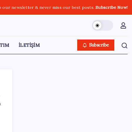
o our newsletter & never miss our best posts.
Subscribe Now!
TIM
İLETİŞİM
Subscribe
ı
SON YAZILAR
Bakan Işıkhan açıkladı! Tekstil sektörüne
yönelik işbirliği protokolü imzalandı