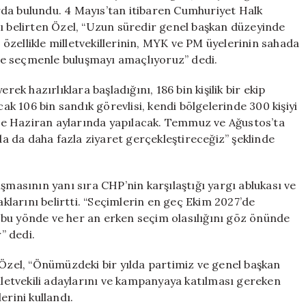
Ayında
rda bulundu. 4 Mayıs’tan itibaren Cumhuriyet Halk
Gerçekleşecek
nı belirten Özel, “Uzun süredir genel başkan düzeyinde
için
zellikle milletvekillerinin, MYK ve PM üyelerinin sahada
 ile seçmenle buluşmayı amaçlıyoruz” dedi.
rek hazırlıklara başladığını, 186 bin kişilik bir ekip
cak 106 bin sandık görevlisi, kendi bölgelerinde 300 kişiyi
s ve Haziran aylarında yapılacak. Temmuz ve Ağustos’ta
nda da daha fazla ziyaret gerçekleştireceğiz” şeklinde
şmasının yanı sıra CHP’nin karşılaştığı yargı ablukası ve
aklarını belirtti. “Seçimlerin en geç Ekim 2027’de
 bu yönde ve her an erken seçim olasılığını göz önünde
” dedi.
zel, “Önümüzdeki bir yılda partimiz ve genel başkan
illetvekili adaylarını ve kampanyaya katılması gereken
erini kullandı.