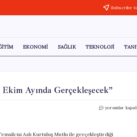
Subscribe t
ĞİTİM
EKONOMİ
SAĞLIK
TEKNOLOJİ
TANI
n Ekim Ayında Gerçekleşecek”
Özgür
yorumlar kapal
Özel:
“Seçimler
2027’nin
Ekim
silcisi Aslı Kurtuluş Mutlu ile gerçekleştirdiği