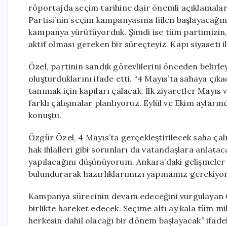
röportajda seçim tarihine dair önemli açıklamala
Partisi’nin seçim kampanyasına fiilen başlayacağı
kampanya yürütüyorduk. Şimdi ise tüm partimizin, ö
aktif olması gereken bir süreçteyiz. Kapı siyaseti
Özel, partinin sandık görevlilerini önceden belirleye
oluşturduklarını ifade etti. “4 Mayıs’ta sahaya çıka
tanımak için kapıları çalacak. İlk ziyaretler Mayı
farklı çalışmalar planlıyoruz. Eylül ve Ekim ayları
konuştu.
Özgür Özel, 4 Mayıs’ta gerçekleştirilecek saha çalı
hak ihlalleri gibi sorunları da vatandaşlara anlatac
yapılacağını düşünüyorum. Ankara’daki gelişmeler
bulundurarak hazırlıklarımızı yapmamız gerekiyor
Kampanya sürecinin devam edeceğini vurgulayan Ö
birlikte hareket edecek. Seçime altı ay kala tüm m
herkesin dahil olacağı bir dönem başlayacak” ifadel