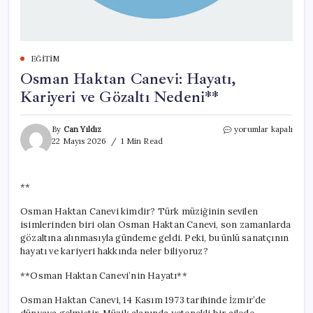
EĞITIM
Osman Haktan Canevi: Hayatı,
Kariyeri ve Gözaltı Nedeni**
Osman
By
Can Yıldız
yorumlar kapalı
Haktan
22 Mayıs 2026
1 Min Read
Canevi:
Hayatı,
Kariyeri
**
ve
Gözaltı
Osman Haktan Canevi kimdir? Türk müziğinin sevilen
Nedeni**
isimlerinden biri olan Osman Haktan Canevi, son zamanlarda
için
gözaltına alınmasıyla gündeme geldi. Peki, bu ünlü sanatçının
hayatı ve kariyeri hakkında neler biliyoruz?
**Osman Haktan Canevi’nin Hayatı**
Osman Haktan Canevi, 14 Kasım 1973 tarihinde İzmir’de