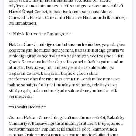
dünyaya gelmiştir. Müzik alanında yetenekli bir ailede
büyüyen Canevi’nin annesi TRT sanatçısı ve keman virtüözü
Nursal Ünsal Canevi, babası ise kânun sanatçısı Ahmet
Canevi’dir. Haktan Canevi’nin Niran ve Nida adında iki kardeşi
bulunmaktadır.
**Müzik Kariyerine Başlangıcı**
Haktan Canevi, müziğe olan tutkusunu henüz beş yaşındayken
keşfetmiştir. İlk müzik deneyimini, babasının aldığı gitarla ve
dinlediği gitar konçertolarıyla başlamıştır. Yedi yaşında TRT
Çocuk Korosu’na katılarak profesyonel müzik hayatına adım
atmıştır. Dokuz yaşında annesiyle birlikte sahne almaya
başlayan Canevi, kariyerini büyük ölçüde sahne
performansları üzerine inşa etmiştir. Kendini “yorumcu ve
sahne sanatçısı” olarak tanımlayan sanatçı, televizyon ve
stüdyo çalışmalarından ziyade sahne deneyimine öncelik
vermektedir.
**Gözaltı Nedeni**
Osman Haktan Canevi’nin gözaltına alınma sebebi, Bakırköy
Cumhuriyet Başsavcılığı tarafından yürütülen bir uyuşturucu
soruşturmasıdır. Yapılan açıklamalara göre, kamuoyunda
tanınan kişilerin uyuşturucu ve uyarıcı madde kullandığına