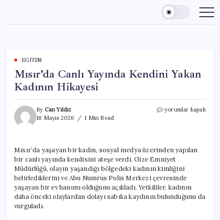
Skip
to
content
EĞITIM
Mısır’da Canlı Yayında Kendini Yakan
Kadının Hikayesi
Mısır’da
By
Can Yıldız
yorumlar kapalı
Canlı
18 Mayıs 2026
1 Min Read
Yayında
Kendini
Yakan
Mısır’da yaşayan bir kadın, sosyal medya üzerinden yapılan
Kadının
bir canlı yayında kendisini ateşe verdi. Gize Emniyet
Hikayesi
için
Müdürlüğü, olayın yaşandığı bölgedeki kadının kimliğini
belirlediklerini ve Abu Numrus Polis Merkezi çevresinde
yaşayan bir ev hanımı olduğunu açıkladı. Yetkililer, kadının
daha önceki olaylardan dolayı sabıka kaydının bulunduğunu da
vurguladı.