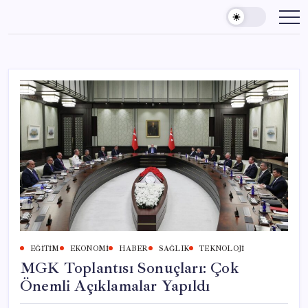
Skip
to
content
EĞITIM
EKONOMI
HABER
SAĞLIK
TEKNOLOJI
MGK Toplantısı Sonuçları: Çok
Önemli Açıklamalar Yapıldı