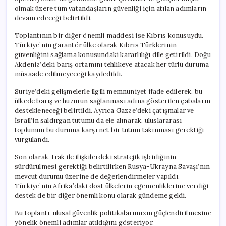
olmak üzere tüm vatandaşların güvenliği için atılan adımların
devam edeceği belirtildi.
Toplantının bir diğer önemli maddesi ise Kıbrıs konusuydu.
Türkiye’nin garantör ülke olarak Kıbrıs Türklerinin
güvenliğini sağlama konusundaki kararlılığı dile getirildi. Doğu
Akdeniz’deki barış ortamını tehlikeye atacak her türlü duruma
müsaade edilmeyeceği kaydedildi.
Suriye’deki gelişmelerle ilgili memnuniyet ifade edilerek, bu
ülkede barış ve huzurun sağlanması adına gösterilen çabaların
destekleneceği belirtildi. Ayrıca Gazze’deki çatışmalar ve
İsrail’in saldırgan tutumu da ele alınarak, uluslararası
toplumun bu duruma karşı net bir tutum takınması gerektiği
vurgulandı.
Son olarak, Irak ile ilişkilerdeki stratejik işbirliğinin
sürdürülmesi gerektiği belirtilirken Rusya-Ukrayna Savaşı’nın
mevcut durumu üzerine de değerlendirmeler yapıldı.
Türkiye’nin Afrika’daki dost ülkelerin egemenliklerine verdiği
destek de bir diğer önemli konu olarak gündeme geldi.
Bu toplantı, ulusal güvenlik politikalarımızın güçlendirilmesine
yönelik önemli adımlar atıldığını gösteriyor.