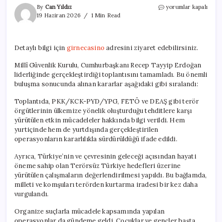
MGK
By
Can Yıldız
yorumlar kapalı
Toplantısı
19 Haziran 2026
1 Min Read
Sonuçları:
Çok
Önemli
Detaylı bilgi için
girnecasino
adresini ziyaret edebilirsiniz.
Açıklamalar
Yapıldı
Millî Güvenlik Kurulu, Cumhurbaşkanı Recep Tayyip Erdoğan
için
liderliğinde gerçekleştirdiği toplantısını tamamladı. Bu önemli
buluşma sonucunda alınan kararlar aşağıdaki gibi sıralandı:
Toplantıda, PKK/KCK-PYD/YPG, FETÖ ve DEAŞ gibi terör
örgütlerinin ülkemize yönelik oluşturduğu tehditlere karşı
yürütülen etkin mücadeleler hakkında bilgi verildi. Hem
yurtiçinde hem de yurtdışında gerçekleştirilen
operasyonların kararlılıkla sürdürüldüğü ifade edildi.
Ayrıca, Türkiye’nin ve çevresinin geleceği açısından hayati
öneme sahip olan Terörsüz Türkiye hedefleri üzerine
yürütülen çalışmaların değerlendirilmesi yapıldı. Bu bağlamda,
milleti ve komşuları terörden kurtarma iradesi bir kez daha
vurgulandı.
Organize suçlarla mücadele kapsamında yapılan
operasyonlar da gündeme geldi. Çocuklar ve gençler başta