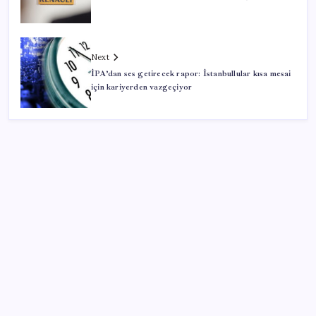
Next
İPA’dan ses getirecek rapor: İstanbullular kısa mesai
için kariyerden vazgeçiyor
SON YAZILAR
Telif baskısı sonuç verdi: Suno şarkılarına dijital imza
geliyor