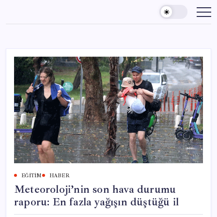
Skip
to
content
EĞITIM
HABER
Meteoroloji’nin son hava durumu
raporu: En fazla yağışın düştüğü il