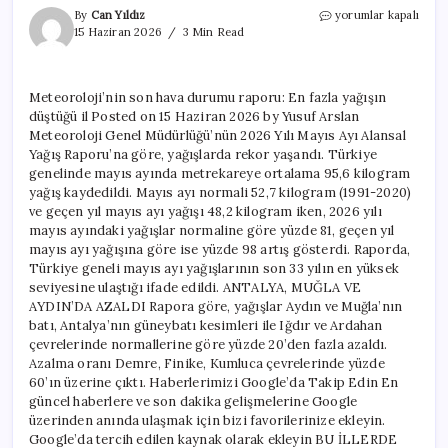
Meteoroloji’nin
By
Can Yıldız
yorumlar kapalı
son
15 Haziran 2026
3 Min Read
hava
durumu
raporu:
Meteoroloji’nin son hava durumu raporu: En fazla yağışın
En
düştüğü il Posted on 15 Haziran 2026 by Yusuf Arslan
fazla
yağışın
Meteoroloji Genel Müdürlüğü’nün 2026 Yılı Mayıs Ayı Alansal
düştüğü
Yağış Raporu’na göre, yağışlarda rekor yaşandı. Türkiye
il
genelinde mayıs ayında metrekareye ortalama 95,6 kilogram
için
yağış kaydedildi. Mayıs ayı normali 52,7 kilogram (1991-2020)
ve geçen yıl mayıs ayı yağışı 48,2 kilogram iken, 2026 yılı
mayıs ayındaki yağışlar normaline göre yüzde 81, geçen yıl
mayıs ayı yağışına göre ise yüzde 98 artış gösterdi. Raporda,
Türkiye geneli mayıs ayı yağışlarının son 33 yılın en yüksek
seviyesine ulaştığı ifade edildi. ANTALYA, MUĞLA VE
AYDIN’DA AZALDI Rapora göre, yağışlar Aydın ve Muğla’nın
batı, Antalya’nın güneybatı kesimleri ile Iğdır ve Ardahan
çevrelerinde normallerine göre yüzde 20’den fazla azaldı.
Azalma oranı Demre, Finike, Kumluca çevrelerinde yüzde
60’ın üzerine çıktı. Haberlerimizi Google’da Takip Edin En
güncel haberlere ve son dakika gelişmelerine Google
üzerinden anında ulaşmak için bizi favorilerinize ekleyin.
Google’da tercih edilen kaynak olarak ekleyin BU İLLERDE