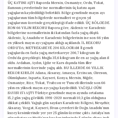
ÜÇ KATINI AŞTI Raporda Mersin, Osmaniye, Ordu, Tokat,
Samsun çevrelerinde ise normallerinin üç katını aşan
yağışların kaydedildiği belirtildi. Bölge genelinde mayıs ayı
yağışlarının tüm bölgelerde normalleri ve geçen yıl
yağışlarının üzerinde gerçekleştiği ifade edildi. ÜÇ BÖLGEDE
SON 66 YILIN REKORU Rapora göre, Akdeniz ve Karadeniz
bölgelerine normallerinin iki katından fazla yağış düştü.
Akdeniz, İç Anadolu ve Karadeniz bölgelerinin ise son 66 yılın
en yüksek mayıs ayı yağışını aldığı açıklandı. İL REKORU
ORDU’DA; METREKAREYE 206 KİLOGRAM İl geneli
yağışlarda en fazla yağış metrekareye 206,7 kilogram ile
Ordu’da gerçekleşti. Muğla 35,6 kilogram ile en az yağış alan il
oldu. Ardahan, Aydın, Iğdır ve Kars dışında tüm iller
normallerinin üzerinde yağış aldı. BU İLLERDE 66 YILLIK
REKOR KIRILDI Adana, Aksaray, Amasya, Erzincan, Giresun,
Gümüşhane, Isparta, Kayseri, Konya, Mersin, Niğde,
Osmaniye, Rize, Tokat, Trabzon ve Tunceli illerinde son 66
yılın en yüksek mayıs ayı yağışı kaydedildi. YAĞIŞLI GÜN
SAYISI 15’i AŞTI Türkiye genelinde mayıs ayında ortalama
15,2 gün yağış görüldü. 1991-2020 normali 10,3 gün olduğuna
dikkat çekildi. Yağışlı gün sayıları Karadeniz Bölgesi, Nevşehir,
Aksaray, Yozgat, Kayseri, Sivas çevreleri ile Doğu Anadolu’nun
kuzey kesimlerinde yer yer 25 günün üzerine çıktı. Antalya’nın
güneybatısı ve Muğla’nın kıyı kesimlerinde 5 günün altına indi.